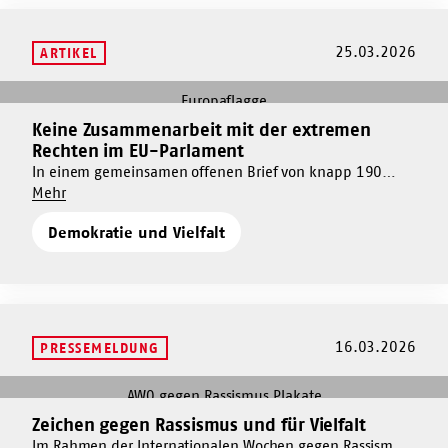
Kulturkampf“
25.03.2026
ARTIKEL
Mehr
dazu
Keine Zusammenarbeit mit der extremen
Mehr
Keine
Rechten im EU-Parlament
dazu
Zusammenarbeit
In einem gemeinsamen offenen Brief von knapp 190
Keine
mit
Um
Organisationen an CDU, CSU und EVP warnt der AWO
Mehr
Zusammenarbeit
der
Keine
Bundesverband eindringlich davor, die von CDU und CSU
mit
extremen
Demokratie und Vielfalt
Zusammenarbeit
klar betonte Abgrenzung gegenüber der extremen
der
Rechten
mit
Rechten im Europäischen Parlament weiter aufzuweichen.
extremen
im
der
Rechten
EU-
extremen
im
Parlament
Rechten
EU-
im
16.03.2026
Parlament
PRESSEMELDUNG
EU-
Parlament
Mehr
dazu
Zeichen gegen Rassismus und für Vielfalt
Mehr
Zeichen
dazu
Im Rahmen der Internationalen Wochen gegen Rassismus