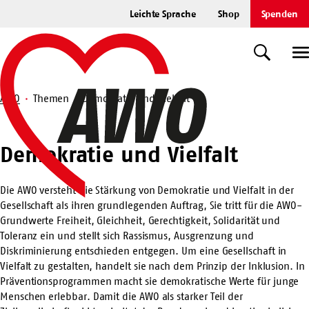
Zum
Leichte Sprache
Shop
Spenden
Hauptinhalt
Startseite
springen
Suche
U
AWO
Themen
Demokratie und Vielfalt
Suche
Demokratie
Demokratie und Vielfalt
und
Vielfalt
Die AWO versteht die Stärkung von Demokratie und Vielfalt in der
Gesellschaft als ihren grundlegenden Auftrag, Sie tritt für die AWO-
Grundwerte Freiheit, Gleichheit, Gerechtigkeit, Solidarität und
Toleranz ein und stellt sich Rassismus, Ausgrenzung und
Diskriminierung entschieden entgegen. Um eine Gesellschaft in
Vielfalt zu gestalten, handelt sie nach dem Prinzip der Inklusion. In
Präventionsprogrammen macht sie demokratische Werte für junge
Menschen erlebbar. Damit die AWO als starker Teil der