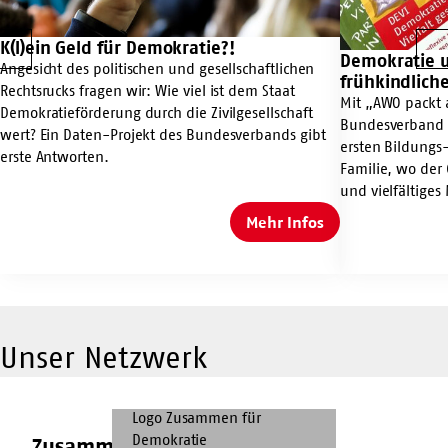
Bildung
K(l)ein Geld für Demokratie?!
Mehr
Vorherige
W
Demokratie un
Mehr
Infos
Angesicht des politischen und gesellschaftlichen
frühkindlich
Infos
K(l)ein
Rechtsrucks fragen wir: Wie viel ist dem Staat
Mit „AWO packt 
Demokratie
Geld
Demokratieförderung durch die Zivilgesellschaft
Bundesverband d
und
für
wert? Ein Daten-Projekt des Bundesverbands gibt
ersten Bildungs
Vielfalt
Demokratie?!
erste Antworten.
Familie, wo der
in
und vielfältiges
der
frühkindlichen
Mehr Infos
K(l)ein
Bildung
Geld
für
Demokratie?!
Unser Netzwerk
Zusammen
für
Demokratie
Zusammen für Demokratie