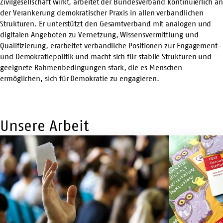
Zivilgesellschaft wirkt, arbeitet der Bundesverband kontinuierlich an
der Verankerung demokratischer Praxis in allen verbandlichen
Strukturen. Er unterstützt den Gesamtverband mit analogen und
digitalen Angeboten zu Vernetzung, Wissensvermittlung und
Qualifizierung, erarbeitet verbandliche Positionen zur Engagement-
und Demokratiepolitik und macht sich für stabile Strukturen und
geeignete Rahmenbedingungen stark, die es Menschen
ermöglichen, sich für Demokratie zu engagieren.
Unsere Arbeit
Mehr
Mehr
Infos
Infos
K(l)ein
Demokratie
Geld
und
für
Vielfalt
Demokratie?!
in
der
frühkindlichen