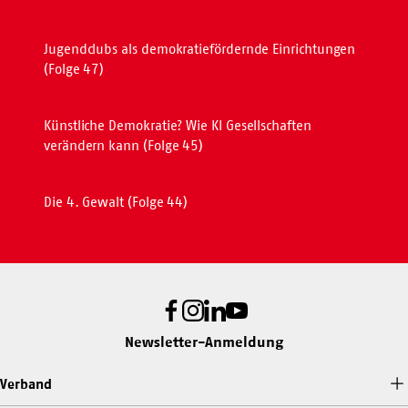
Jugendclubs als demokratiefördernde Einrichtungen
(Folge 47)
Künstliche Demokratie? Wie KI Gesellschaften
verändern kann (Folge 45)
Die 4. Gewalt (Folge 44)
Facebook
Instagram
LinkedIn
Youtube
Newsletter-Anmeldung
Verband