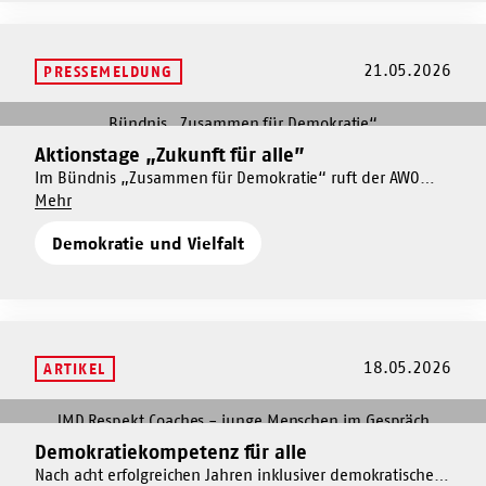
Wohlfahrtsbereich
21.05.2026
PRESSEMELDUNG
Mehr
dazu
Aktionstage „Zukunft für alle”
Mehr
Aktionstage
dazu
Im Bündnis „Zusammen für Demokratie“ ruft der AWO
„Zukunft
Um
Bundesverband vom 23. Mai bis 7. Juni 2026 zu den
Mehr
Aktionstage
für
Aktionstage
Aktionstagen „Zukunft für alle” auf. Rund um den Tag des
„Zukunft
alle”
Demokratie und Vielfalt
„Zukunft
Grundgesetzes finden bundesweit über 60
für
für
Veranstaltungen für eine lebendige Zivilgesellschaft und
alle”
alle”
zur Stärkung der Demokratie statt.
18.05.2026
ARTIKEL
Mehr
dazu
Demokratiekompetenz für alle
Mehr
Demokratiekompetenz
dazu
Nach acht erfolgreichen Jahren inklusiver demokratischer
für