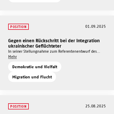
Transparenz
–
ernüchternd. Das Projekt: inspirierend.
Prototyp
ein
für
Prototyp
mehr
für
Transparenz
mehr
01.09.2025
POSITION
Transparenz
Gegen einen Rückschritt bei der Integration
Mehr
ukrainischer Geflüchteter
dazu
In seiner Stellungnahme zum Referentenentwurf des
Gegen
Um
Leistungsrechtsanpassungsgesetzes fordert der AWO
Mehr
einen
Gegen
Bundesverband, die Integration von Menschen aus der
Rückschritt
Demokratie und Vielfalt
einen
Ukraine zu stärken statt zurückzudrehen.
bei
Rückschritt
der
Migration und Flucht
bei
Integration
der
ukrainischer
Integration
Geflüchteter
ukrainischer
Geflüchteter
25.08.2025
POSITION