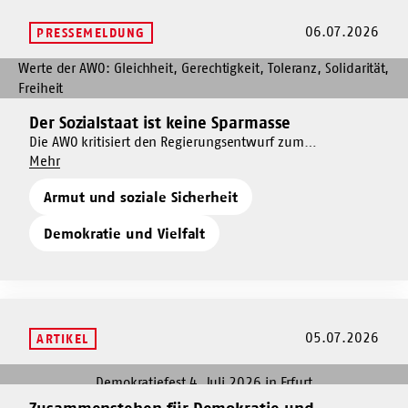
06.07.2026
PRESSEMELDUNG
Mehr
dazu
Der
Der Sozialstaat ist keine Sparmasse
Mehr
Sozialstaat
dazu
Die AWO kritisiert den Regierungsentwurf zum
ist
Um
Bundeshaushalt 2027 scharf. Dieser sieht Kürzung oder
Mehr
Der
keine
Der
Wegfall zentraler Investitionen in sozialen Zusammenhalt,
Sozialstaat
Sparmasse
Armut und soziale Sicherheit
Sozialstaat
Demokratieförderung und Gewaltschutz vor, während
ist
ist
Vereinbarungen aus dem Koalitionsvertrag weiterhin nur
keine
Demokratie und Vielfalt
keine
in Ansätzen umgesetzt werden.
Sparmasse
Sparmasse
05.07.2026
ARTIKEL
Mehr
dazu
Mehr