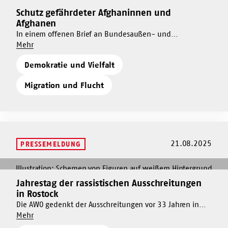
Schutz gefährdeter Afghaninnen und
Mehr
Afghanen
dazu
In einem offenen Brief an Bundesaußen- und
Schutz
Um
Bundesinnenminister fordern der AWO Bundesverband
Mehr
gefährdeter
Schutz
und 57 weitere Organisationen, die Aufnahmezusagen für
Afghaninnen
Demokratie und Vielfalt
gefährdeter
Menschen aus Afghanistan endlich umzusetzen.
und
Afghaninnen
Afghanen
Migration und Flucht
und
Afghanen
21.08.2025
PRESSEMELDUNG
Mehr
dazu
Jahrestag der rassistischen Ausschreitungen
Mehr
Jahrestag
in Rostock
dazu
der
Die AWO gedenkt der Ausschreitungen vor 33 Jahren in
Jahrestag
rassistischen
Um
Rostock-Lichtenhagen und fordert die Übernahme von
Mehr
der
Ausschreitungen
Jahrestag
Verantwortung durch die Politik. Es gilt jetzt mehr denn
rassistischen