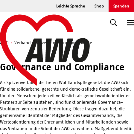
Zum
Leichte Sprache
Shop
Spenden
Hauptinhalt
Startseite
springen
Suche
U
AWO
Verband
Governance und Compliance
Suche
Governance
Governance und Compliance
und
Compliance
Als Spitzenverband der freien Wohlfahrtspflege setzt die AWO sich
für eine solidarische, gerechte und demokratische Gesellschaft ein.
Um den Menschen jederzeit verlässlich als gemeinwohlorientierter
Partner zur Seite zu stehen, sind funktionierende Governance-
Strukturen von zentraler Bedeutung. Diese tragen dazu bei, die
gemeinsame Identität der Mitglieder des Gesamtverbands, die
Werteorientierung der Ehrenamtlichen und Mitarbeitenden sowie
das Vertrauen in die Arbeit der AWO zu wahren. Maßgebend hierfür