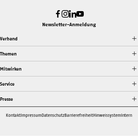
Facebook
Instagram
LinkedIn
Youtube
Newsletter-Anmeldung
Verband
Themen
Mitwirken
Service
Presse
Kontakt
Impressum
Datenschutz
Barrierefreiheit
Hinweissystem
Intern