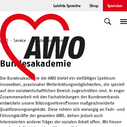
Zum
Leichte Sprache
Shop
Spenden
Hauptinhalt
Startseite
springen
Suche
U
AWO
Service
Bundesakademie
Suche
Bundesakademie
Bundesakademie
Die Bundesakademie der AWO bietet ein vielfältiges Spektrum
innovativer, praxisnaher Weiterbildungsmöglichkeiten, die speziell
auf den sozialwirtschaftlichen Bereich zugeschnitten sind. In enger
Zusammenarbeit mit den Fachabteilungen des Bundesverbands
entwickeln unsere Bildungsreferent*innen maßgeschneiderte
Qualifizierungsangebote. Diese richten sich vorrangig an Fach- und
Führungskräfte der gesamten AWO, stehen jedoch auch
Interessierten anderer Träger der sozialen Arbeit offen. Wir freuen