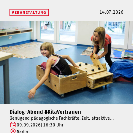
14.07.2026
VERANSTALTUNG
Mehr
dazu
Dialog-
Abend
#KitaVertrauen
Dialog-Abend #KitaVertrauen
Mehr
dazu
Genügend pädagogische Fachkräfte, Zeit, attraktive
Arbeitsbedingungen, Entwicklungsperspektiven – was
Dialog-
09.09.2026
16:30 Uhr
braucht es für ein stabiles Vertrauen von Familien und
Abend
Berlin