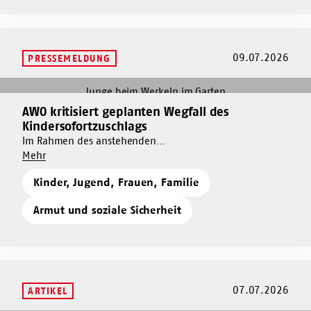
09.07.2026
PRESSEMELDUNG
Mehr
dazu
AWO kritisiert geplanten Wegfall des
Mehr
AWO
Kindersofortzuschlags
dazu
kritisiert
Im Rahmen des anstehenden
AWO
geplanten
Um
Regelbedarfsermittlungsgesetzes soll der
Mehr
kritisiert
Wegfall
AWO
Kindersofortzuschlag abgewickelt werden. Es ist
geplanten
des
Kinder, Jugend, Frauen, Familie
kritisiert
unhaltbar, dass die Regierung eher Kindern ihre Chancen
Wegfall
Kindersofortzuschlags
geplanten
streicht als großen Wohlstand endlich für das Gemeinwohl
des
Armut und soziale Sicherheit
Wegfall
zu verpflichten.
Kindersofortzuschlags
des
Kindersofortzuschlags
07.07.2026
ARTIKEL