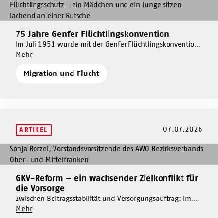
Mehr
dazu
75
75 Jahre Genfer Flüchtlingskonvention
Mehr
Jahre
dazu
Im Juli 1951 wurde mit der Genfer Flüchtlingskonvention
Genfer
Um
die Grundlage des internationalen Flüchtlingsschutzes
Mehr
75
Flüchtlingskonvention
75
geschaffen. Die verlässliche Unterstützung von Menschen,
Jahre
Migration und Flucht
Jahre
die vor Verfolgung fliehen mussten, stärkt den Zugang zu
Genfer
Genfer
Schutz und Teilhabe und muss gesichert und ausgebaut
Flüchtlingskonvention
Flüchtlingskonvention
werden.
07.07.2026
ARTIKEL
Mehr
dazu
GKV-
GKV-Reform – ein wachsender Zielkonflikt für
Mehr
Reform
die Vorsorge
dazu
–
Zwischen Beitragsstabilität und Versorgungsauftrag: Im
GKV-
ein
Um
Interview erklärt Sonja Borzel von der AWO Ober- und
Mehr
Reform
wachsender