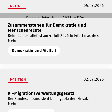
05.07.2026
ARTIKEL
Mehr
dazu
Zusammenstehen für Demokratie und
Mehr
Zusammenstehen
Menschenrechte
dazu
für
Beim Demokratiefest am 4. Juli 2026 in Erfurt machte sich
Zusammenstehen
Demokratie
Um
die AWO gemeinsam mit rund 50.000 Menschen stark für
Mehr
für
und
Zusammenstehen
eine vielfältige, solidarische und weltoffene Gesellschaft.
Demokratie
Menschenrechte
Demokratie und Vielfalt
für
AWO-Präsident Michael Groß sowie zahlreiche AWO-
und
Demokratie
Verbände und Jugendwerke aus dem gesamten
Menschenrechte
und
Bundesgebiet nahmen teil.
Menschenrechte
02.07.2026
POSITION
KI-Migrationsverwaltungsgesetz
Mehr
dazu
Der Bundesverband sieht beim geplanten Einsatz
Um
künstlicher Intelligenz in Asyl- und Migrationsverfahren
Mehr
KI-
KI-
erhebliche grund- und datenschutzrechtliche Risiken und
Migrationsverwaltungsgesetz