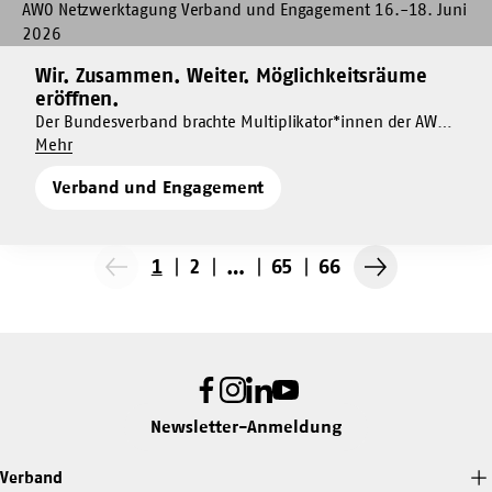
Mehr
dazu
Wir.
Wir. Zusammen. Weiter. Möglichkeitsräume
Mehr
Zusammen.
eröffnen.
dazu
Weiter.
Der Bundesverband brachte Multiplikator*innen der AWO
Wir.
Möglichkeitsräume
Um
und des Jugendwerks in Berlin zur Netzwerktagung
Mehr
Zusammen.
eröffnen.
Wir.
Verband und Engagement zusammen, um Perspektiven
Weiter.
Verband und Engagement
Zusammen.
der Verbandsentwicklung und Engagementförderung zu
Möglichkeitsräume
Weiter.
diskutieren und neue Ideen zu entwickeln.
eröffnen.
Möglichkeitsräume
eröffnen.
1
2
…
65
66
Vorherige
Nächste
Seite
Seite
Facebook
Instagram
LinkedIn
Youtube
Newsletter-Anmeldung
Verband