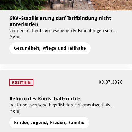
GKV-Stabilisierung darf Tarifbindung nicht
Mehr
unterlaufen
dazu
Vor den für heute vorgesehenen Entscheidungen von
GKV-
Um
Bundestag und Bundesrat zum GKV-
Mehr
Stabilisierung
GKV-
Beitragssatzstabilisierungsgesetz (BStabG) warnt die AWO
darf
Gesundheit, Pflege und Teilhabe
Stabilisierung
vor einer einseitigen Konsolidierung zulasten von
Tarifbindung
darf
Versicherten, Beschäftigten und gemeinnützigen
nicht
Tarifbindung
Leistungserbringern.
unterlaufen
nicht
unterlaufen
09.07.2026
POSITION
Reform des Kindschaftsrechts
Mehr
dazu
Der Bundesverband begrüßt den Reformentwurf als
Um
wichtigen Schritt hin zu mehr Kindeswohl und Schutz vor
Mehr
Reform
Reform
häuslicher Gewalt, sieht jedoch an zentralen Stellen
des
Kinder, Jugend, Frauen, Familie
des
Nachbesserungsbedarf.
Kindschaftsrechts
Kindschaftsrechts