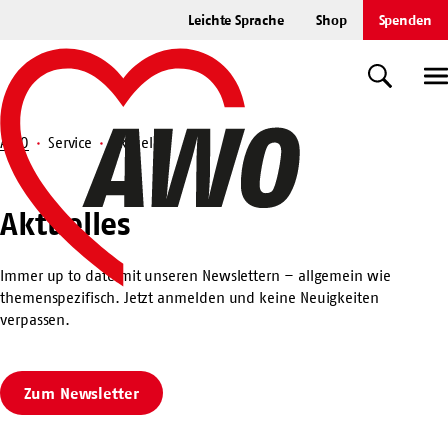
Zum
Leichte Sprache
Shop
Spenden
Hauptinhalt
Startseite
springen
Suche
U
AWO
Service
Aktuelles
Suche
Aktuelles
Aktuelles
Immer up to date mit unseren Newslettern – allgemein wie
themenspezifisch. Jetzt anmelden und keine Neuigkeiten
verpassen.
Zum Newsletter