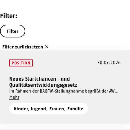
Filter:
Filter
Filter zurücksetzen
30.07.2026
POSITION
Neues Startchancen- und
Mehr
Qualitätsentwicklungsgesetz
dazu
Im Rahmen der BAGFW-Stellungnahme begrüßt der AWO
Neues
Um
Bundesverband das geplante Startchancen- und
Mehr
Startchancen-
Neues
Qualitätsentwicklungsgesetz als wichtigen Schritt zur
und
Kinder, Jugend, Frauen, Familie
Startchancen-
Weiterentwicklung der Qualität in der
Qualitätsentwicklungsgesetz
und
Kindertagesbetreuung.
Qualitätsentwicklungsgesetz