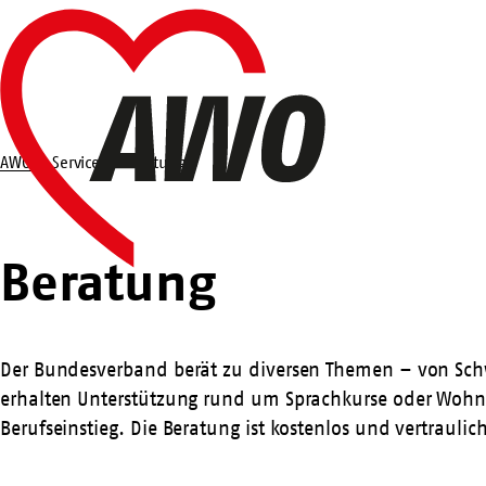
Zum
Startseite
Hauptinhalt
springen
AWO
Service
Beratung
Suche
Beratung
Beratung
Der Bundesverband berät zu diversen Themen – von Schw
erhalten Unterstützung rund um Sprachkurse oder Wohn
Berufseinstieg.
Die Beratung ist kostenlos und vertraul