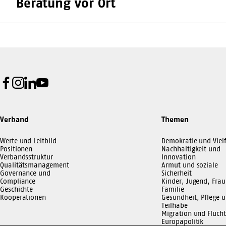
Beratung vor Ort
Facebook
Instagram
LinkedIn
Youtube
Verband
Themen
Werte und Leitbild
Demokratie und Vielf
Positionen
Nachhaltigkeit und
Verbandsstruktur
Innovation
Qualitätsmanagement
Armut und soziale
Governance und
Sicherheit
Compliance
Kinder, Jugend, Frau
Geschichte
Familie
Kooperationen
Gesundheit, Pflege 
Teilhabe
Migration und Flucht
Europapolitik