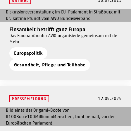
10.07.2025
Infrastruktur
ARTIKEL
investieren
soziale
zu
Infrastruktur
Mehr
investieren
zu
dazu
investieren
Einsamkeit
Einsamkeit betrifft ganz Europa
Mehr
betrifft
dazu
Das Europabüro der AWO organisierte gemeinsam mit der
ganz
Um
sozialdemokratischen EU-Abgeordneten Evelyn Regner
Mehr
Einsamkeit
Europa
Einsamkeit
und der Arbeiterkammer Österreichs eine hochrangige
betrifft
Europapolitik
betrifft
Diskussionsveranstaltung im Europaparlament in
ganz
ganz
Straßburg – zum Einsamkeitsprojekt „LonelyEU“ und zu
Europa
Gesundheit, Pflege und Teilhabe
Europa
weiteren Initiativen.
12.05.2025
PRESSEMELDUNG
Mehr
dazu
Bo(o)tschaften
der