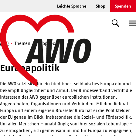
Zum
Leichte Sprache
Shop
Spenden
Hauptinhalt
Startseite
springen
Suche
U
AWO
Themen
Europapolitik
Suche
Europapolitik
Europapolitik
Die AWO setzt sich für ein friedliches, solidarisches Europa ein und
bekämpft Ungleichheit und Armut. Der Bundesverband vertritt die
Interessen der AWO gegenüber europäischen Institutionen,
Abgeordneten, Organisationen und Verbänden. Mit dem Referat
Europa und einem eigenen Brüsseler Büro hat er die Politikfelder
der EU genau im Blick, insbesondere die Sozial- und Förderpolitik.
Um allen Menschen – unabhängig von ihrer sozialen Lebenslage –
zu ermöglichen, sich gemeinsam in und für Europa zu engagieren,