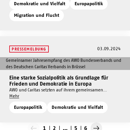
Demokratie und Vielfalt
Europapolitik
ein
Abschiebedebatte in Politik und Medien fordert der
solidarisches
solidarisches
Bundesverband eine humane, faktenbasierte und
Europa!
Migration und Flucht
Europa!
rechtsstaatliche Politik.
03.09.2024
PRESSEMELDUNG
Mehr
dazu
Eine
Eine starke Sozialpolitik als Grundlage für
Mehr
starke
Frieden und Demokratie in Europa
dazu
Sozialpolitik
AWO und Caritas setzten auf ihrem gemeinsamen
Eine
als
Um
Jahresempfang in Brüssel ein starkes Zeichen für
Mehr
starke
Grundlage
Eine
demokratische Werte und eine solidarische europäische
Sozialpolitik
für
Europapolitik
Demokratie und Vielfalt
starke
Gesellschaft und richteten einen Appell für mehr
als
Frieden
Sozialpolitik
Solidarität an die Politik.
Grundlage
und
als
für
Demokratie
Grundlage
1
2
…
5
6
Frieden