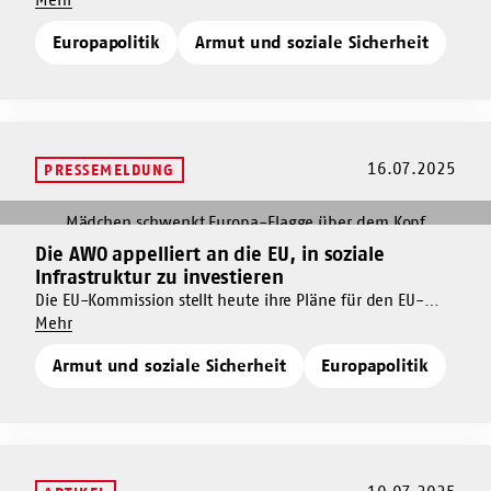
EU-
EU-
Armut.
Strategie
Europapolitik
Armut und soziale Sicherheit
Strategie
zur
zur
Bekämpfung
Bekämpfung
von
von
Armut
Armut
16.07.2025
PRESSEMELDUNG
Mehr
dazu
Die AWO appelliert an die EU, in soziale
Mehr
Die
Infrastruktur zu investieren
dazu
AWO
Die EU-Kommission stellt heute ihre Pläne für den EU-
Die
appelliert
Um
Haushalt ab 2028 vor und legt so die Prioritäten für die
Mehr
AWO
an
Die
nächsten Jahre fest. Die AWO fordert mit den anderen
appelliert
die
Armut und soziale Sicherheit
Europapolitik
AWO
BAGFW-Verbänden, den Menschen in den Mittelpunkt
an
EU,
appelliert
europäischer Investitionen zu stellen.
die
in
an
EU,
soziale
die
in
Infrastruktur
EU,
soziale
zu
in