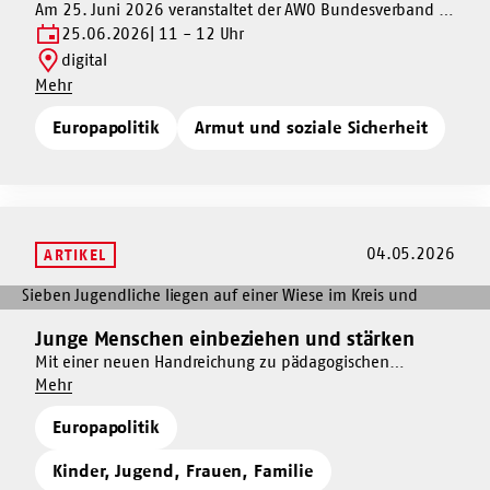
dazu
Am 25. Juni 2026 veranstaltet der AWO Bundesverband in
Haushalt
Kooperation mit dem Verbindungsbüro des Europäischen
EU-
25.06.2026
11 - 12 Uhr
2028-
Parlaments in Deutschland ein Europaabgeordneten-
Haushalt
digital
2034
Gespräch zur Zukunft des Europäischen Sozialfonds (ESF+).
2028-
Um
Mehr
2034
EU-
Europapolitik
Armut und soziale Sicherheit
Haushalt
2028-
2034
04.05.2026
ARTIKEL
Mehr
dazu
Junge Menschen einbeziehen und stärken
Mehr
Junge
dazu
Mit einer neuen Handreichung zu pädagogischen
Menschen
Um
Begleitungsformaten bieten der AWO Bundesverband und
Mehr
Junge
einbeziehen
Junge
das Landesjugendwerk der AWO Thüringen pädagogischen
Menschen
und
Europapolitik
Menschen
Fachkräften praktische Hilfe für die Vor- und
einbeziehen
stärken
einbeziehen
Nachbereitung internationaler Jugendbegegnungen.
und
Kinder, Jugend, Frauen, Familie
und
stärken