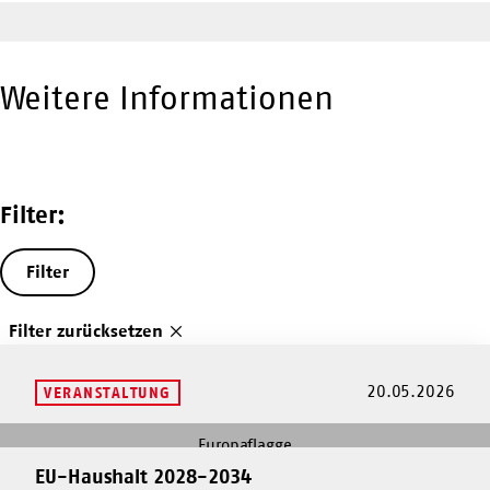
Weitere Informationen
Filter:
Filter
Filter zurücksetzen
20.05.2026
VERANSTALTUNG
Mehr
dazu
EU-Haushalt 2028-2034
Mehr
EU-