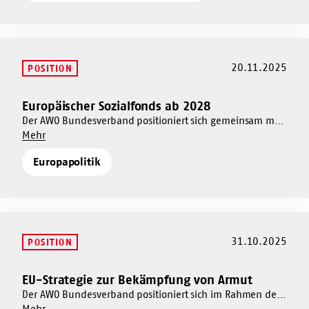
stärken
20.11.2025
POSITION
Europäischer Sozialfonds ab 2028
Mehr
dazu
Der AWO Bundesverband positioniert sich gemeinsam mit
Um
den anderen Verbänden der Freien Wohlfahrtspflege zum
Mehr
Europäischer
Europäischer
Europäischen Sozialfonds 2028 - 2034 und definiert vier
Sozialfonds
Europapolitik
Sozialfonds
rote Linien für die Verhandlungen auf EU-Ebene.
ab
ab
2028
2028
31.10.2025
POSITION
EU-Strategie zur Bekämpfung von Armut
Mehr
dazu
Der AWO Bundesverband positioniert sich im Rahmen der
Um
BAGFW zur geplanten EU-Strategie zur Bekämpfung von
Mehr