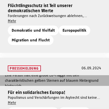
ist
Flüchtlingsschutz ist Teil unserer
Mehr
Teil
demokratischen Werte
dazu
unserer
Forderungen nach Zurückweisungen ablehnen,
Flüchtlingsschutz
demokratischen
Um
Rechtsstaatlichkeit und Menschenrechte in Europa
Mehr
ist
Werte
Flüchtlingsschutz
verteidigen - 27 Organisationen, darunter der AWO
Teil
Demokratie und Vielfalt
Europapolitik
ist
Bundesverband, richteten heute einen dringenden Appell
unserer
Teil
an die Bundesregierung.
demokratischen
Migration und Flucht
unserer
Werte
demokratischen
Werte
06.09.2024
PRESSEMELDUNG
Mehr
dazu
Für
Für ein solidarisches Europa!
Mehr
ein
dazu
Populismus und Verschärfungen im Asylrecht sind keine
solidarisches
Um
Lösung im Kampf gegen Islamismus und
Mehr
Für
Europa!
Für
Rechtsextremismus. Angesichts der erneuten
ein