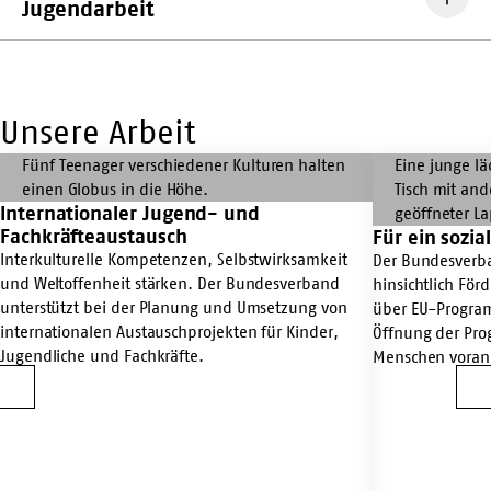
Jugendarbeit
Unsere Arbeit
Mehr
Mehr
Infos
Infos
Internationaler Jugend- und
Internationaler
Mehr
Für
Fachkräfteaustausch
Für ein sozia
Jugend-
Infos
ein
Mehr
Interkulturelle Kompetenzen, Selbstwirksamkeit
und
Internationaler
soziales,
Infos
Der Bundesverba
und Weltoffenheit stärken. Der Bundesverband
Fachkräfteaustausch
Jugend-
vielfältiges
Für
hinsichtlich Fö
unterstützt bei der Planung und Umsetzung von
und
Europa
ein
über EU-Progra
internationalen Austauschprojekten für Kinder,
Fachkräfteaustausch
soziales,
Öffnung der Pro
Jugendliche und Fachkräfte.
vielfältiges
Menschen voran
Europa
Vorherige
W