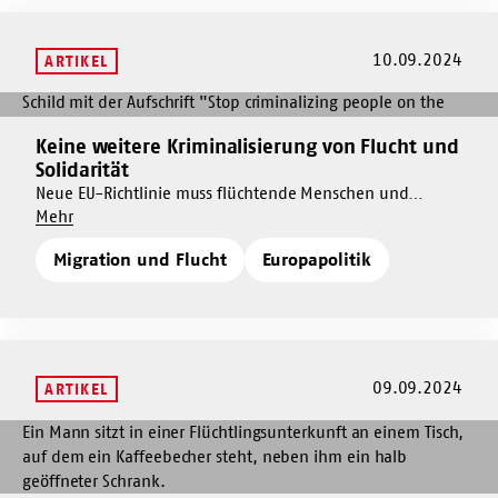
solidarisches
Europa
Europa
10.09.2024
ARTIKEL
Mehr
dazu
Keine weitere Kriminalisierung von Flucht und
Mehr
Keine
Solidarität
dazu
weitere
Neue EU-Richtlinie muss flüchtende Menschen und
Keine
Kriminalisierung
Um
humanitäre Hilfe schützen - mit 15 weiteren
Mehr
weitere
von
Keine
Organisationen, darunter Sea Watch und Amnesty
Kriminalisierung
Flucht
Migration und Flucht
Europapolitik
weitere
International, veröffentlichte der AWO Bundesverband
von
und
Kriminalisierung
einen Apell an Bundesministerin Nancy Faeser.
Flucht
Solidarität
von
und
Flucht
Solidarität
und
Solidarität
09.09.2024
ARTIKEL
Mehr
dazu
Flüchtlingsschutz