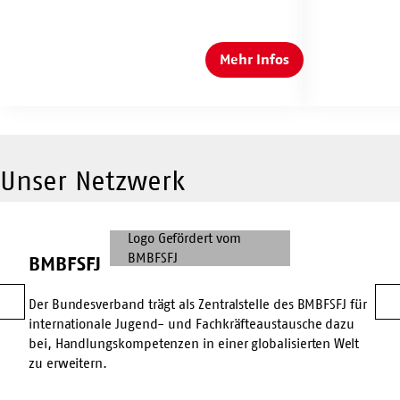
Mehr Infos
Internationaler
Jugend-
und
Fachkräfteaustausch
Unser Netzwerk
BMBFSFJ
BMBFSFJ
Der Bundesverband trägt als Zentralstelle des BMBFSFJ für
Vorherige
W
internationale Jugend- und Fachkräfteaustausche dazu
bei, Handlungskompetenzen in einer globalisierten Welt
zu erweitern.