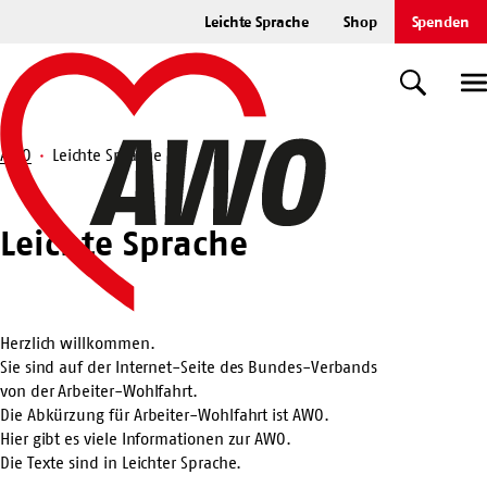
Zum
Leichte Sprache
Shop
Spenden
Hauptinhalt
Startseite
springen
Suche
U
AWO
Leichte Sprache
Suche
Leichte
Leichte Sprache
Sprache
Herzlich willkommen.
Sie sind auf der Internet-Seite des Bundes-Verbands
von der Arbeiter-Wohlfahrt.
Die Abkürzung für Arbeiter-Wohlfahrt ist AWO.
Hier gibt es viele Informationen zur AWO.
Die Texte sind in Leichter Sprache.