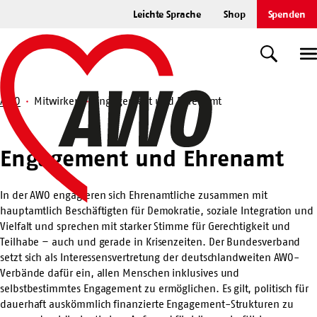
Zum
Leichte Sprache
Shop
Spenden
Hauptinhalt
Startseite
springen
Suche
U
AWO
Mitwirken
Engagement und Ehrenamt
Suche
Engagement
Engagement und Ehrenamt
und
Ehrenamt
In der AWO engagieren sich Ehrenamtliche zusammen mit
hauptamtlich Beschäftigten für Demokratie, soziale Integration und
Vielfalt und sprechen mit starker Stimme für Gerechtigkeit und
Teilhabe – auch und gerade in Krisenzeiten. Der Bundesverband
setzt sich als Interessensvertretung der deutschlandweiten AWO-
Verbände dafür ein, allen Menschen inklusives und
selbstbestimmtes Engagement zu ermöglichen. Es gilt, politisch für
dauerhaft auskömmlich finanzierte Engagement-Strukturen zu