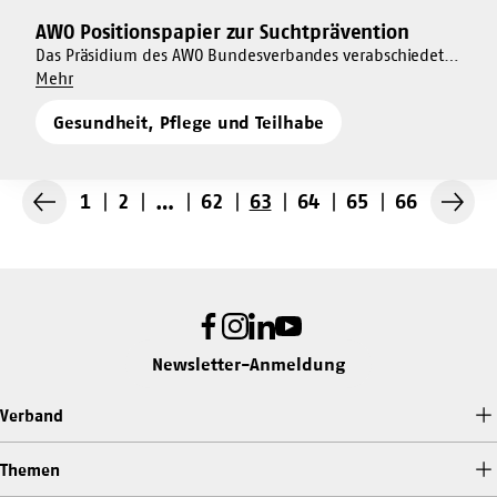
AWO Positionspapier zur Suchtprävention
Mehr
dazu
Das Präsidium des AWO Bundesverbandes verabschiedete
Um
ein Positionspapier zum Thema Suchtprävention
Mehr
AWO
AWO
Positionspapier
Gesundheit, Pflege und Teilhabe
Positionspapier
zur
zur
Suchtprävention
Suchtprävention
1
2
…
62
63
64
65
66
Vorherige
Nächs
Seite
Seite
Facebook
Instagram
LinkedIn
Youtube
Newsletter-Anmeldung
Verband
Themen