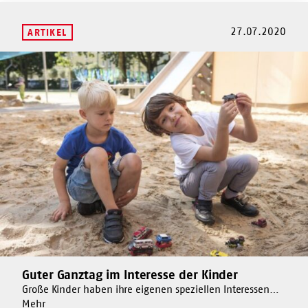
Fachkräfte!
qualifizierte
Fachkräfte!
27.07.2020
ARTIKEL
Mehr
dazu
Guter
Ganztag
im
Interesse
der
Kinder
Guter Ganztag im Interesse der Kinder
Mehr
dazu
Große Kinder haben ihre eigenen speziellen Interessen
Um
und Bedürfnisse. Diese sind wichtig für den Ausbau der
Mehr
Guter