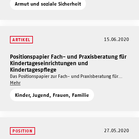
Armut und soziale Sicherheit
neue
Grundrente
Grundrente
–
–
Fragen
Fragen
und
und
Antworten
Antworten
15.06.2020
ARTIKEL
Positionspapier Fach- und Praxisberatung für
Mehr
Kindertageseinrichtungen und
dazu
Kindertagespflege
Positionspapier
Das Positionspapier zur Fach- und Praxisberatung für
Fach-
Um
Kindertageseinrichtungen und Kindertagespflege ist
Mehr
und
Positionspapier
veröffentlicht!
Praxisberatung
Kinder, Jugend, Frauen, Familie
Fach-
für
und
Kindertageseinrichtungen
Praxisberatung
und
für
Kindertagespflege
Kindertageseinrichtungen
und
27.05.2020
POSITION
Kindertagespflege