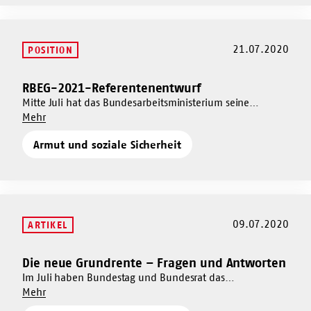
Rechtsanspruch
Qualitätssicherung
auf
im
Ganztagsbetreuung
Rechtsanspruch
21.07.2020
POSITION
auf
Ganztagsbetreuung
RBEG-2021-Referentenentwurf
Mehr
dazu
Mitte Juli hat das Bundesarbeitsministerium seine
Um
Vorschläge für die Berechnung der neuen Regelbedarfe ab
Mehr
RBEG-
RBEG-
2021 vorgelegt. Die AWO hat die Vorschläge unter die
2021-
Armut und soziale Sicherheit
2021-
Lupe genommen.
Referentenentwurf
Referentenentwurf
09.07.2020
ARTIKEL
Die neue Grundrente – Fragen und Antworten
Mehr
dazu
Im Juli haben Bundestag und Bundesrat das
Um
Grundrentengesetz verabschiedet. Hier beantworten wir
Mehr
Die
Die
die wichtigsten Fragen.
neue