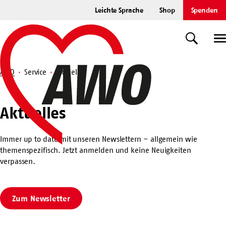
Zum
Leichte Sprache
Shop
Spenden
Hauptinhalt
Startseite
springen
Suche
U
AWO
Service
Aktuelles
Suche
Aktuelles
Aktuelles
Immer up to date mit unseren Newslettern – allgemein wie
themenspezifisch. Jetzt anmelden und keine Neuigkeiten
verpassen.
Zum Newsletter