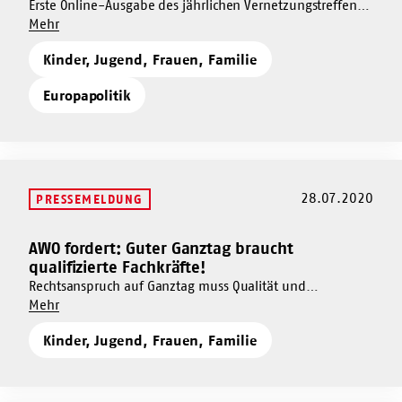
jedes
Erste Online-Ausgabe des jährlichen Vernetzungstreffens
Wie
Grundschulkindes
Um
zur Internationalen Jugendarbeit in der AWO und im
Mehr
kann
Wie
Jugendwerk der AWO.
virtueller
Kinder, Jugend, Frauen, Familie
kann
internationaler
virtueller
Jugendaustausch
Europapolitik
internationaler
gelingen?
Jugendaustausch
gelingen?
28.07.2020
PRESSEMELDUNG
AWO fordert: Guter Ganztag braucht
Mehr
qualifizierte Fachkräfte!
dazu
Rechtsanspruch auf Ganztag muss Qualität und
AWO
Um
Professionalität sicherstellen.
Mehr
fordert:
AWO
Guter
Kinder, Jugend, Frauen, Familie
fordert:
Ganztag
Guter
braucht
Ganztag
qualifizierte
braucht