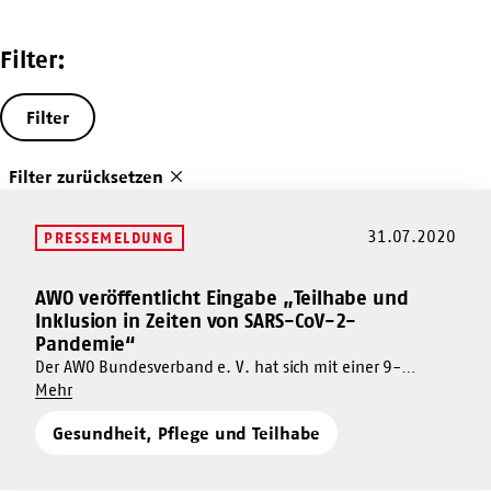
Filter:
Filter
Filter zurücksetzen
31.07.2020
PRESSEMELDUNG
AWO veröffentlicht Eingabe „Teilhabe und
Mehr
Inklusion in Zeiten von SARS-CoV-2-
dazu
Pandemie“
AWO
Der AWO Bundesverband e. V. hat sich mit einer 9-
veröffentlicht
Um
Punkte-Eingabe an dem Konsultationsprozess „Teilhabe
Mehr
Eingabe
AWO
und Inklusion in Zeiten der SARS-CoV-2-Pandemie –
„Teilhabe
Gesundheit, Pflege und Teilhabe
veröffentlicht
Auswirkungen und Herausforderungen“ der Deutschen
und
Eingabe
Gesellschaft für Rehabilitation e. V. beteiligt.
Inklusion
„Teilhabe
in