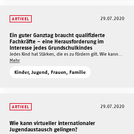
und
Zeiten
Inklusion
von
in
29.07.2020
ARTIKEL
SARS-
Zeiten
CoV-
von
2-
Ein guter Ganztag braucht qualifizierte
Mehr
SARS-
Pandemie“
Fachkräfte – eine Herausforderung im
CoV-
dazu
Interesse jedes Grundschulkindes
2-
Ein
Pandemie“
Jedes Kind hat Stärken, die es zu fördern gilt. Wie kann
guter
Um
das durch den Ausbau des Ganztags umgesetzt werden?
Mehr
Ganztag
Ein
braucht
Kinder, Jugend, Frauen, Familie
guter
qualifizierte
Ganztag
Fachkräfte
braucht
–
qualifizierte
eine
Fachkräfte
Herausforderung
–
29.07.2020
ARTIKEL
im
eine
Interesse
Herausforderung
jedes
Wie kann virtueller internationaler
Mehr
im
Grundschulkindes
Jugendaustausch gelingen?
Interesse
dazu