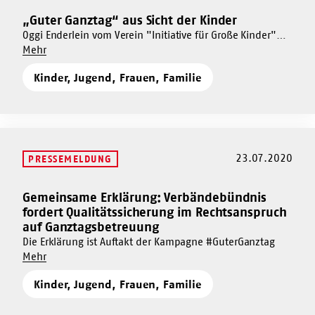
„Guter Ganztag“ aus Sicht der Kinder
Mehr
dazu
Oggi Enderlein vom Verein "Initiative für Große Kinder"
Um
beschreibt wie ein "Guter Ganztag" aus Sicht der Kinder
Mehr
„Guter
„Guter
auszugestalten ist.
Ganztag“
Kinder, Jugend, Frauen, Familie
Ganztag“
aus
aus
Sicht
Sicht
der
der
Kinder
Kinder
23.07.2020
PRESSEMELDUNG
Gemeinsame Erklärung: Verbändebündnis
Mehr
fordert Qualitätssicherung im Rechtsanspruch
dazu
auf Ganztagsbetreuung
Gemeinsame
Die Erklärung ist Auftakt der Kampagne #GuterGanztag
Erklärung:
Um
Mehr
Verbändebündnis
Gemeinsame
fordert
Kinder, Jugend, Frauen, Familie
Erklärung:
Qualitätssicherung
Verbändebündnis
im
fordert