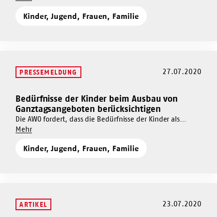
Guter
Ganztagsbetreuung.
Ganztag
Kinder, Jugend, Frauen, Familie
Ganztag
im
im
Interesse
Interesse
der
der
Kinder
Kinder
27.07.2020
PRESSEMELDUNG
Bedürfnisse der Kinder beim Ausbau von
Mehr
Ganztagsangeboten berücksichtigen
dazu
Die AWO fordert, dass die Bedürfnisse der Kinder als
Bedürfnisse
Um
oberste Prämisse gelten müssen.
Mehr
der
Bedürfnisse
Kinder
Kinder, Jugend, Frauen, Familie
der
beim
Kinder
Ausbau
beim
von
Ausbau
Ganztagsangeboten
von
berücksichtigen
Ganztagsangeboten
23.07.2020
ARTIKEL
berücksichtigen