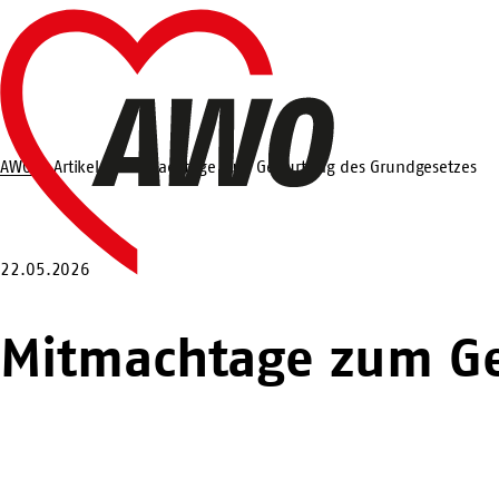
Zum
Startseite
Hauptinhalt
springen
AWO
Artikel
Mitmachtage zum Geburtstag des Grundgesetzes
Suche
22.05.2026
Mitmachtage zum Ge