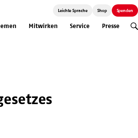
Leichte Sprache
Shop
Spenden
hemen
Mitwirken
Service
Presse
S
esetzes