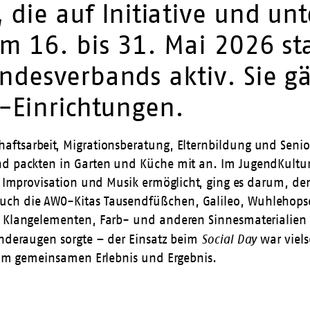
die auf Initiative und unt
m 16. bis 31. Mai 2026 st
desverbands aktiv. Sie gä
-Einrichtungen.
haftsarbeit, Migrationsberatung, Elternbildung und Seni
und packten in Garten und Küche mit an. Im
JugendKultu
el, Improvisation und Musik ermöglicht, ging es darum,
Auch die AWO-Kitas
Tausendfüßchen
,
Galileo
,
Wuhlehops
it Klangelementen, Farb- und anderen Sinnesmaterialien
inderaugen sorgte – der Einsatz beim
Social Day
war viels
e am gemeinsamen Erlebnis und Ergebnis.