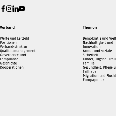
Facebook
Instagram
LinkedIn
Youtube
Verband
Themen
Werte und Leitbild
Demokratie und Vielf
Positionen
Nachhaltigkeit und
Verbandsstruktur
Innovation
Qualitätsmanagement
Armut und soziale
Governance und
Sicherheit
Compliance
Kinder, Jugend, Frau
Geschichte
Familie
Kooperationen
Gesundheit, Pflege 
Teilhabe
Migration und Flucht
Europapolitik