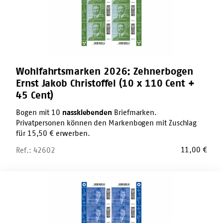
(10
x
110
Cent
+
45
Cent)
Wohlfahrtsmarken 2026: Zehnerbogen
Ernst Jakob Christoffel (10 x 110 Cent +
45 Cent)
Bogen mit 10
nassklebenden
Briefmarken.
Privatpersonen können den Markenbogen mit Zuschlag
für 15,50 € erwerben.
11,00
€
Ref.: 42602
Wohlfahrtsmarken
2026:
Zehnerbogen
Eduard
Zimmermann