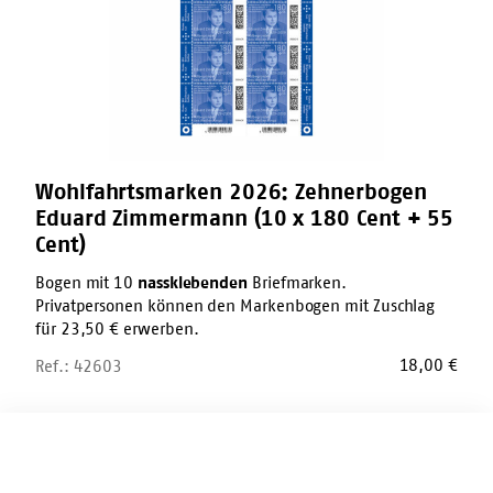
(10
x
180
Cent
+
55
Cent)
Wohlfahrtsmarken 2026: Zehnerbogen
Eduard Zimmermann (10 x 180 Cent + 55
Cent)
Bogen mit 10
nassklebenden
Briefmarken.
Privatpersonen können den Markenbogen mit Zuschlag
für 23,50 € erwerben.
18,00
€
Ref.: 42603
Marker-
Stift