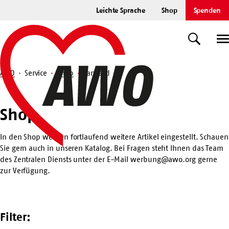
Zum
Leichte Sprache
Shop
Spenden
Hauptinhalt
Startseite
springen
Suche
U
AWO
Service
Shop
Lanyard
Suche
Shop
Shop
In den Shop werden fortlaufend weitere Artikel eingestellt. Schauen
Sie gern auch in unseren
Katalog
. Bei Fragen steht Ihnen das Team
des Zentralen Diensts unter der E-Mail
werbung@awo.org
gerne
zur Verfügung.
Filter: