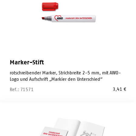
Marker-Stift
rotschreibender Marker, Strichbreite 2-5 mm, mit AWO-
Logo und Aufschrift „Markier den Unterschied“
3,41
€
Ref.: 71571
Malbuch