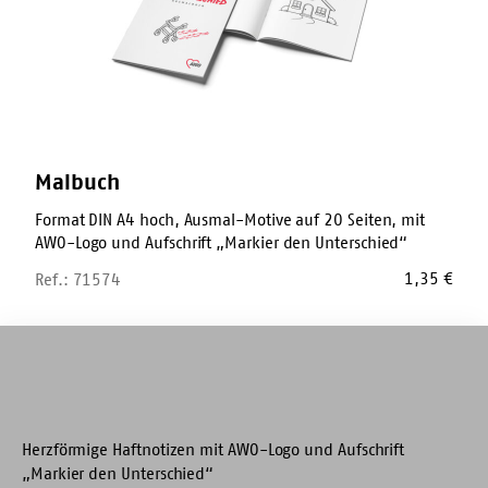
Malbuch
Format DIN A4 hoch, Ausmal-Motive auf 20 Seiten, mit
AWO-Logo und Aufschrift „Markier den Unterschied“
1,35
€
Ref.: 71574
Haftnotiz-
Zettel