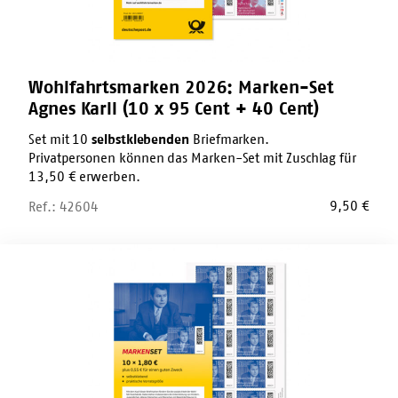
95
Cent
+
40
Cent)
Wohlfahrtsmarken 2026: Marken-Set
Agnes Karll (10 x 95 Cent + 40 Cent)
Set mit 10
selbstklebenden
Briefmarken.
Privatpersonen können das Marken-Set mit Zuschlag für
13,50 € erwerben.
9,50
€
Ref.: 42604
Wohlfahrtsmarken
2026:
Marken-
Set
Eduard
Zimmermann
(10
x