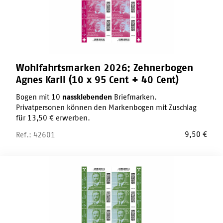
95
Cent
+
40
Cent)
Wohlfahrtsmarken 2026: Zehnerbogen
Agnes Karll (10 x 95 Cent + 40 Cent)
Bogen mit 10
nassklebenden
Briefmarken.
Privatpersonen können den Markenbogen mit Zuschlag
für 13,50 € erwerben.
9,50
€
Ref.: 42601
Wohlfahrtsmarken
2026:
Zehnerbogen
Ernst
Jakob
Christoffel