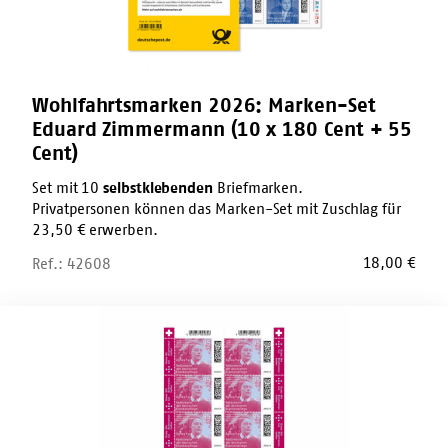
180
Cent
+
55
Cent)
Wohlfahrtsmarken 2026: Marken-Set
Eduard Zimmermann (10 x 180 Cent + 55
Cent)
Set mit 10
selbstklebenden
Briefmarken.
Privatpersonen können das Marken-Set mit Zuschlag für
23,50 € erwerben.
18,00
€
Ref.: 42608
Wohlfahrtsmarken
2026:
Zehnerbogen
Agnes
Karll
(10
x