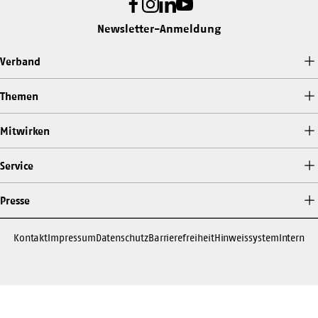
Facebook
Instagram
LinkedIn
Youtube
Newsletter-Anmeldung
Verband
Themen
Mitwirken
Service
Presse
Kontakt
Impressum
Datenschutz
Barrierefreiheit
Hinweissystem
Intern