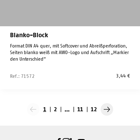
Blanko-Block
Format DIN A4 quer, mit Softcover und Abreißperforation,
Seiten blanko weiß mit AWO-Logo und Aufschrift „Markier
den Unterschied“
3,44
€
Ref.: 71572
1
2
…
11
12
Vorherige
Nächste
Seite
Seite