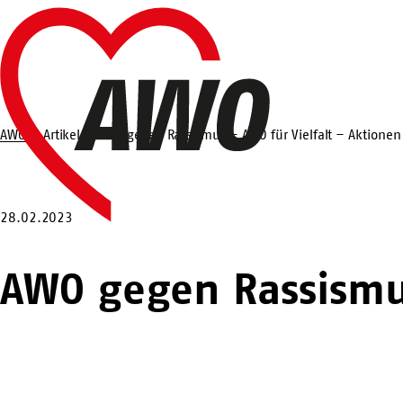
Zum
Startseite
Hauptinhalt
springen
AWO
Artikel
AWO gegen Rassismus – AWO für Vielfalt – Aktione
Suche
28.02.2023
AWO gegen Rassismus