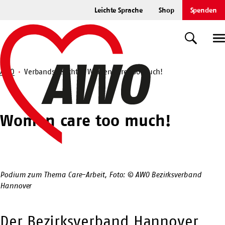
Zum
Leichte Sprache
Shop
Spenden
Hauptinhalt
Startseite
springen
Suche
U
AWO
Verbandsbericht
Women care too much!
Suche
Women care too much!
Podium zum Thema Care-Arbeit, Foto: © AWO Bezirksverband
Hannover
Der Bezirksverband Hannover