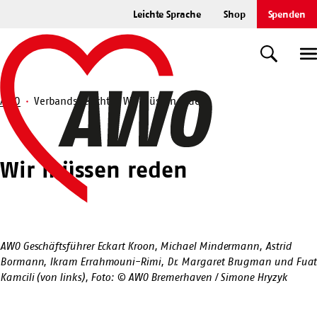
Zum
Leichte Sprache
Shop
Spenden
Hauptinhalt
Startseite
springen
Suche
U
AWO
Verbandsbericht
Wir müssen reden
Suche
Wir müssen reden
AWO Geschäftsführer Eckart Kroon, Michael Mindermann, Astrid
Bormann, Ikram Errahmouni-Rimi, Dr. Margaret Brugman und Fuat
Kamcili (von links), Foto: © AWO Bremerhaven / Simone Hryzyk