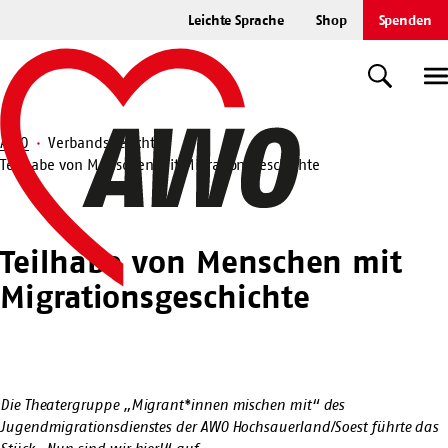
Zum
Leichte Sprache
Shop
Spenden
Hauptinhalt
Startseite
springen
Suche
U
AWO
Verbandsbericht
Teilhabe von Menschen mit Migrationsgeschichte
Suche
Teilhabe von Menschen mit
Migrationsgeschichte
Die Theatergruppe „Migrant*innen mischen mit“ des
Jugendmigrationsdienstes der AWO Hochsauerland/Soest führte das