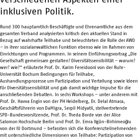
inklusiven Politik.
Rund 300 hauptamtlich Beschäftigte und Ehrenamtliche aus dem
gesamten Verband analysierten kritisch den aktuellen Stand in
Bezug auf wahrhafte Teilhabe und beleuchteten die Rolle der AWO
– in ihrer sozialanwaltlichen Funktion ebenso wie im Rahmen von
Einrichtungen und Programmen. In seinem Einführungsvortrag „Die
Gesellschaft gemeinsam gestalten? Diversitätssensibilität – warum?
wer? wie?“ erläuterte Prof. Dr. Karim Fereidooni von der Ruhr-
Universität Bochum Bedingungen für Teilhabe,
Aushandlungsprozesse um Partizipation und Verteilung sowie Ideen
für Diversitätssensibilität und gab damit wichtige Impulse für die
anschließenden Debatten. In sechs Workshops – unter anderem mit
Prof. Dr. Havva Engin von der PH Heidelberg, Dr. Delal Atmaca,
Geschäftsführerin von DaMigra, Serpil Midyatli, stellvertretende
SPD-Bundesvorsitzende, Prof. Dr. Theda Borde von der Alice
Salomon Hochschule Berlin und Prof. Dr. Emra Ilgün-Birhimeoğlu
von der IU Dortmund – befassten sich die Konferenzteilnehmenden
mit unterschiedliche Dimensionen von Teilhabe: Partizipation von