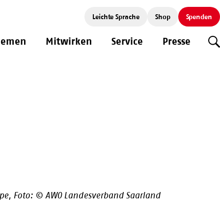
Leichte Sprache
Shop
Spenden
hemen
Mitwirken
Service
Presse
S
uppe, Foto: © AWO Landesverband Saarland