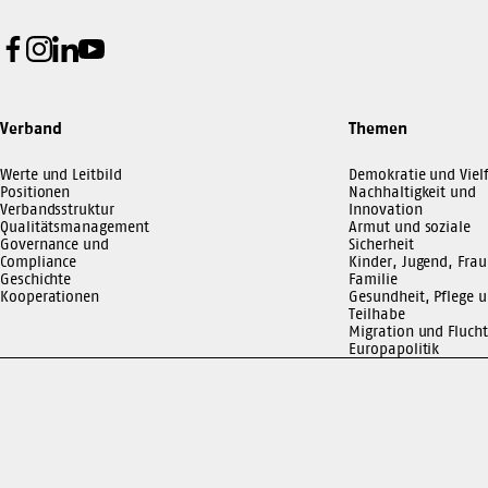
Facebook
Instagram
LinkedIn
Youtube
Verband
Themen
Werte und Leitbild
Demokratie und Vielf
Positionen
Nachhaltigkeit und
Verbandsstruktur
Innovation
Qualitätsmanagement
Armut und soziale
Governance und
Sicherheit
Compliance
Kinder, Jugend, Frau
Geschichte
Familie
Kooperationen
Gesundheit, Pflege 
Teilhabe
Migration und Flucht
Europapolitik