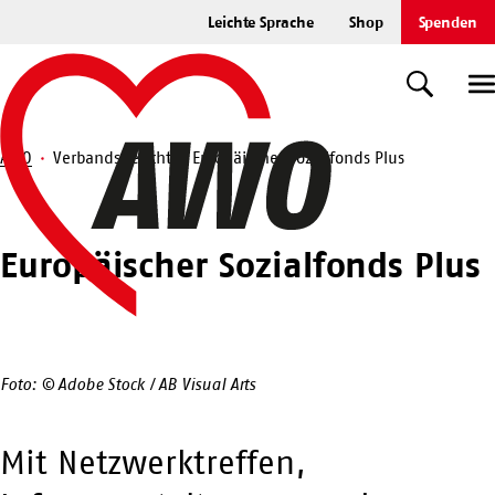
Zum
Leichte Sprache
Shop
Spenden
Hauptinhalt
Startseite
springen
Suche
U
AWO
Verbandsbericht
Europäischer Sozialfonds Plus
Suche
Europäischer Sozialfonds Plus
Foto: © Adobe Stock / AB Visual Arts
Mit Netzwerktreffen,