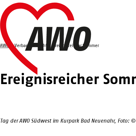
Zum
Startseite
Hauptinhalt
springen
AWO
Verbandsbericht
Ereignisreicher Sommer
Suche
Ereignisreicher Som
Tag der AWO Südwest im Kurpark Bad Neuenahr, Foto: ©