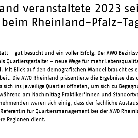
and veranstaltete 2023 se
ch beim Rheinland-Pfalz-Ta
tatt – gut besucht und ein voller Erfolg. Der AWO Bezirk
s Quartiersgestalter – neue Wege für mehr Lebensqualität
eil. Mit Blick auf den demografischen Wandel braucht es
it. Die AWO Rheinland präsentierte die Ergebnisse des d
es sich ins jeweilige Quartier öffneten, um sich zu Beg
 während am Nachmittag Praktiker*innen und Standortver
eilnehmenden waren sich einig, dass der fachliche Austa
Referentin für Quartiersmanagement bei der AWO Rheinla
ere Regionen dient.