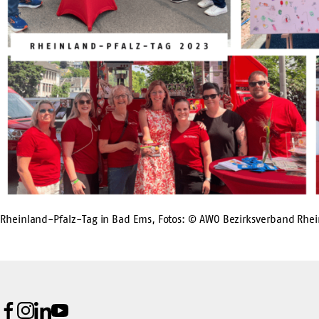
Rheinland-Pfalz-Tag in Bad Ems, Fotos: © AWO Bezirksverband Rhe
Facebook
Instagram
LinkedIn
Youtube