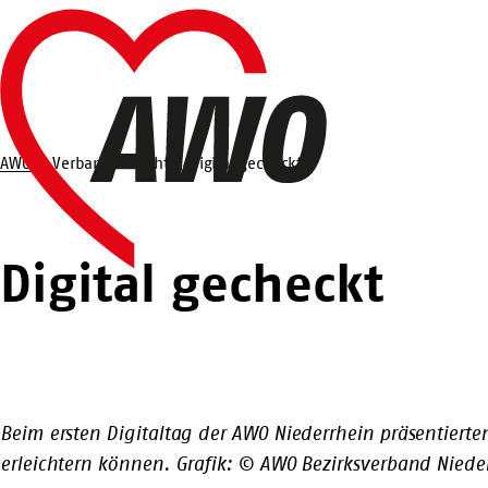
Zum
Startseite
Hauptinhalt
springen
AWO
Verbandsbericht
Digital gecheckt
Suche
Digital gecheckt
Beim ersten Digitaltag der AWO Niederrhein präsentierte
erleichtern können. Grafik: © AWO Bezirksverband Niede