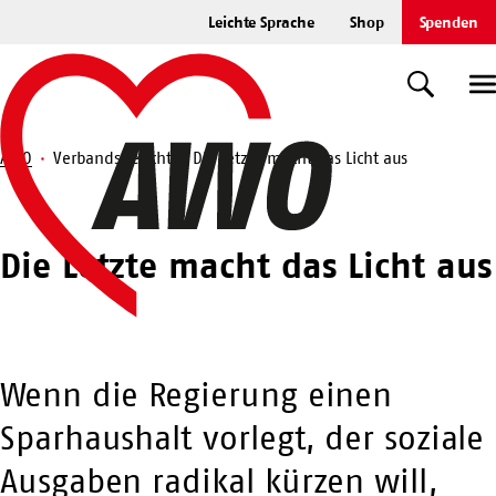
Zum
Leichte Sprache
Shop
Spenden
Hauptinhalt
Startseite
springen
Suche
U
AWO
Verbandsbericht
Die Letzte macht das Licht aus
Suche
Die Letzte macht das Licht aus
Wenn die Regierung einen
Sparhaushalt vorlegt, der soziale
Ausgaben radikal kürzen will,