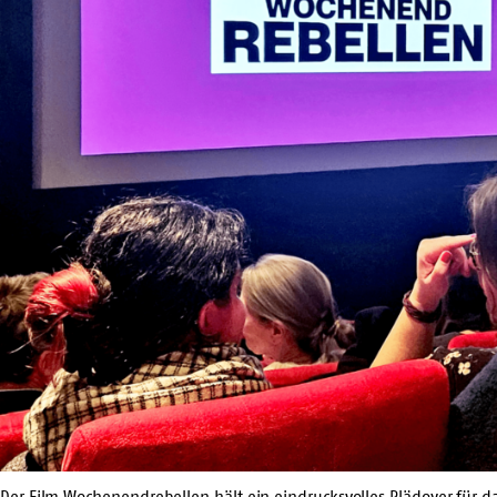
Der Film Wochenendrebellen hält ein eindrucksvolles Plädoyer für 