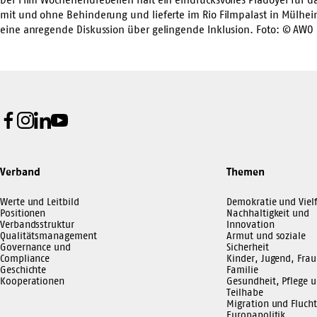
mit und ohne Behinderung und lieferte im Rio Filmpalast in Mülheim
eine anregende Diskussion über gelingende Inklusion. Foto: © AWO
Facebook
Instagram
LinkedIn
Youtube
Verband
Themen
Werte und Leitbild
Demokratie und Vielf
Positionen
Nachhaltigkeit und
Verbandsstruktur
Innovation
Qualitätsmanagement
Armut und soziale
Governance und
Sicherheit
Compliance
Kinder, Jugend, Frau
Geschichte
Familie
Kooperationen
Gesundheit, Pflege 
Teilhabe
Migration und Flucht
Europapolitik