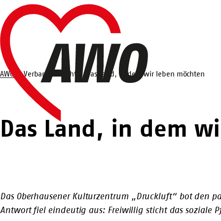
Zum
Startseite
Hauptinhalt
springen
AWO
Verbandsbericht
Das Land, in dem wir leben möchten
Suche
Das Land, in dem w
Das Oberhausener Kulturzentrum „Druckluft“ bot den pass
Antwort fiel eindeutig aus: Freiwillig sticht das soziale