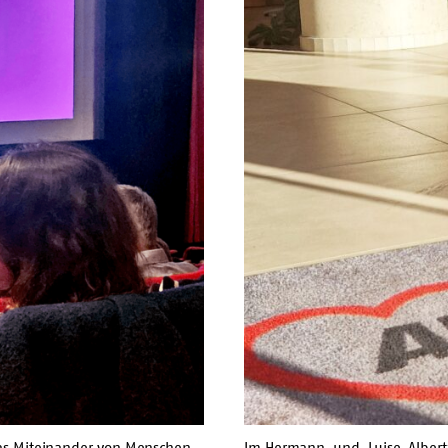
das Miteinander von Menschen
Im Hermann-und-Luise-Albertz