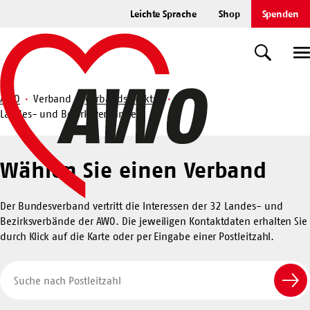
Zum
Leichte Sprache
Shop
Spenden
Hauptinhalt
Startseite
springen
Suche
U
AWO
Verband
Verbandsstruktur
Landes- und Bezirksverbände
Suche
Landesverbände
Wählen Sie einen Verband
und
Bezirksverbände
Der Bundesverband vertritt die Interessen der 32 Landes- und
Bezirksverbände der AWO. Die jeweiligen Kontaktdaten erhalten Sie
durch Klick auf die Karte oder per Eingabe einer Postleitzahl.
Suche
nach
Suc
Postleitzahl