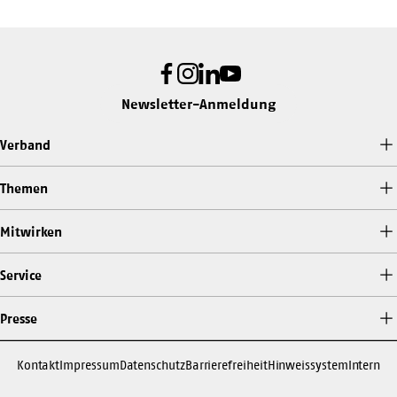
Facebook
Instagram
LinkedIn
Youtube
Newsletter-Anmeldung
Verband
Themen
Mitwirken
Service
Presse
Kontakt
Impressum
Datenschutz
Barrierefreiheit
Hinweissystem
Intern