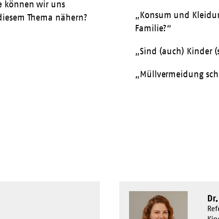
e können wir uns
„Konsum und Kleidung
 diesem Thema nähern?
Familie?“
„Sind (auch) Kinder 
„Müllvermeidung scho
Dr
Ref
Kin