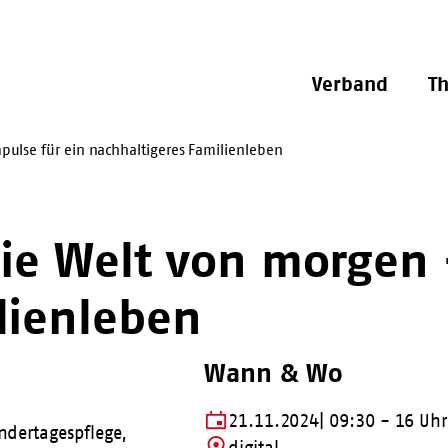
Verband
T
pulse für ein nachhaltigeres Familienleben
die Welt von morgen 
lienleben
Wann & Wo
Datum
Standort
21.11.2024
09:30 - 16 Uhr
indertagespflege,
und