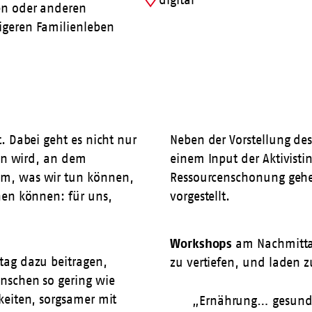
digital
en oder anderen
Uhrzeit
igeren Familienleben
. Dabei geht es nicht nur
Neben der Vorstellung de
ein wird, an dem
einem Input der Aktivisti
um, was wir tun können,
Ressourcenschonung gehen
hen können: für uns,
vorgestellt.
Workshops
am Nachmittag
tag dazu beitragen,
zu vertiefen, und laden
nschen so gering wie
keiten, sorgsamer mit
„Ernährung… gesund,