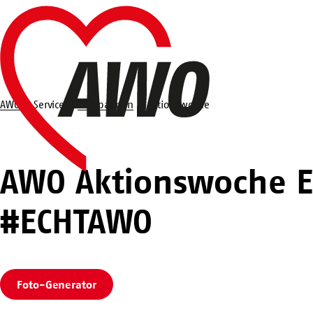
Zum
Startseite
Hauptinhalt
springen
AWO
Service
Kampagnen
Aktionswoche
Suche
Aktionswoche
AWO Aktionswoche E
#ECHTAWO
Foto-Generator