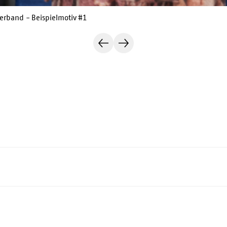
rband - Beispielmotiv #1
Vorherige
Nächste
Folie
Folie