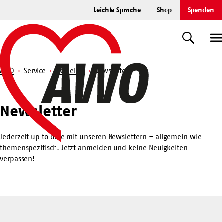
Zum
Leichte Sprache
Shop
Spenden
Hauptinhalt
Startseite
springen
Suche
U
AWO
Service
Aktuelles
Newsletter
Suche
Newsletter
Newsletter
Jederzeit up to date mit unseren Newslettern – allgemein wie
themenspezifisch. Jetzt anmelden und keine Neuigkeiten
verpassen!