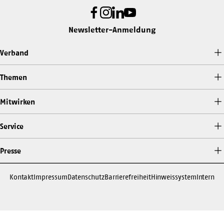
Facebook
Instagram
LinkedIn
Youtube
Newsletter-Anmeldung
Verband
Themen
Mitwirken
Service
Presse
Kontakt
Impressum
Datenschutz
Barrierefreiheit
Hinweissystem
Intern