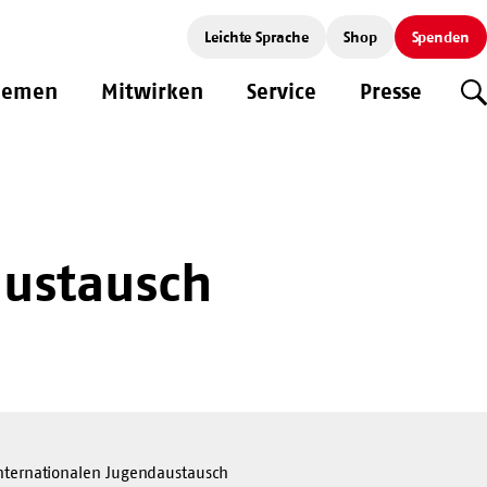
Leichte Sprache
Shop
Spenden
hemen
Mitwirken
Service
Presse
S
austausch
internationalen Jugendaustausch