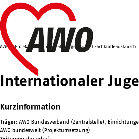
Zum
Startseite
Hauptinhalt
springen
AWO
Projekt
Internationaler Jugend- und Fachkräfteaustausch
Suche
Internationaler Jug
Kurzinformation
Träger:
AWO Bundesverband (Zentralstelle), Einrichtun
AWO bundesweit (Projektumsetzung)
Zeitraum: