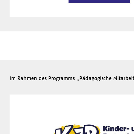
im Rahmen des Programms „Pädagogische Mitarbeit
Besuchen
Sie
die
Website
von