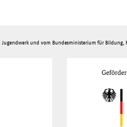
n Jugendwerk und vom Bundesministerium für Bildung, F
Besuchen
Sie
die
Website
von
https://www.bmfsfj.de