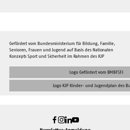
Gefördert vom Bundesministerium für Bildung, Familie,
Senioren, Frauen und Jugend auf Basis des Nationalen
Konzepts Sport und Sicherheit im Rahmen des KJP
Besuchen
Sie
die
Besuchen
Website
Sie
von
die
https://www.bmfsfj.de
Website
von
https://www.bmbfsfj.bund.de/bmbfsfj/aktuelles/alle-
Facebook
Instagram
LinkedIn
Youtube
meldungen/staerken-
was-
Newsletter-Anmeldung