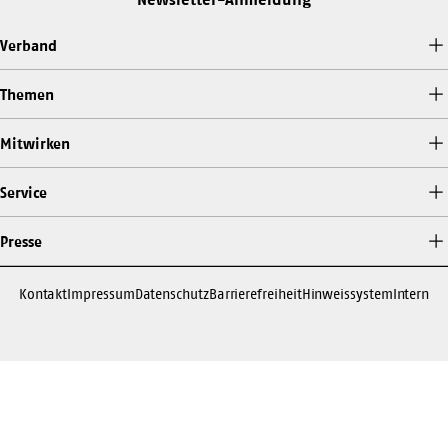
die-
zukunft-
Verband
traegt-
257586
Themen
Mitwirken
Service
Presse
Kontakt
Impressum
Datenschutz
Barrierefreiheit
Hinweissystem
Intern