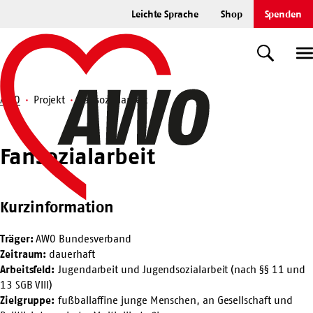
Zum
Leichte Sprache
Shop
Spenden
Hauptinhalt
Startseite
springen
Suche
U
AWO
Projekt
Fansozialarbeit
Suche
Fansozialarbeit
Kurzinformation
Träger:
AWO Bundesverband
Zeitraum:
dauerhaft
Arbeitsfeld:
Jugendarbeit und Jugendsozialarbeit (nach §§ 11 und
13 SGB VIII)
Zielgruppe:
fußballaffine junge Menschen, an Gesellschaft und