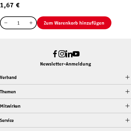
1,67
€
Menge
Zum Warenkorb hinzufügen
Menge
Menge
verringern
erhöhen
Facebook
Instagram
LinkedIn
Youtube
Newsletter-Anmeldung
Verband
Themen
Mitwirken
Service