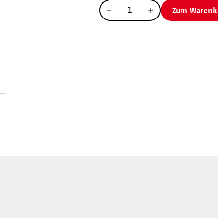
Menge
Zum Warenk
Menge
Menge
verringern
erhöhen