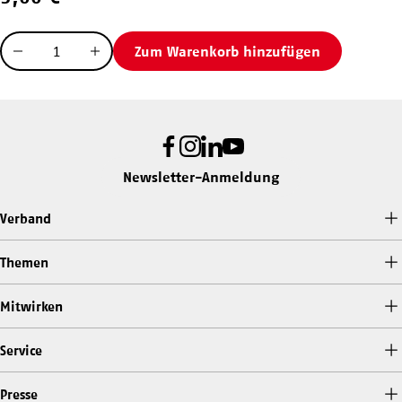
Menge
Zum Warenkorb hinzufügen
Menge
Menge
verringern
erhöhen
Facebook
Instagram
LinkedIn
Youtube
Newsletter-Anmeldung
Verband
Themen
Mitwirken
Service
Presse