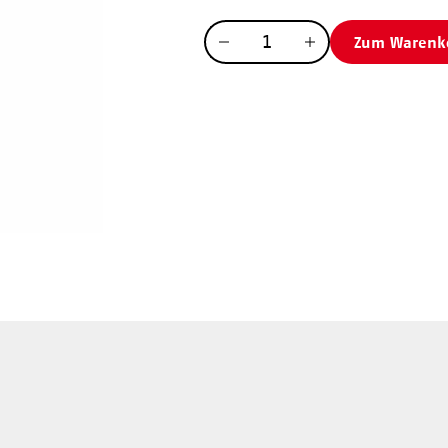
Menge
Zum Warenk
Menge
Menge
verringern
erhöhen