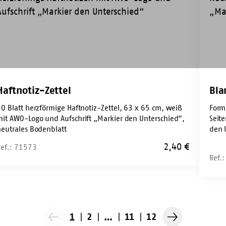
Haftnotiz-Zettel
Bla
50 Blatt herzförmige Haftnotiz-Zettel, 63 x 65 cm, weiß
Form
mit AWO-Logo und Aufschrift „Markier den Unterschied“,
Seit
neutrales Bodenblatt
den 
2,40
€
Ref.: 71573
Ref.
1
2
…
11
12
Vorherige
Nächste