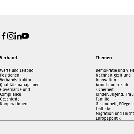
Facebook
Instagram
LinkedIn
Youtube
Verband
Themen
Werte und Leitbild
Demokratie und Vielf
Positionen
Nachhaltigkeit und
Verbandsstruktur
Innovation
Qualitätsmanagement
Armut und soziale
Governance und
Sicherheit
Compliance
Kinder, Jugend, Frau
Geschichte
Familie
Kooperationen
Gesundheit, Pflege 
Teilhabe
Migration und Flucht
Europapolitik