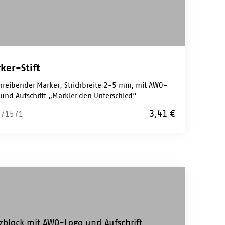
ker-Stift
chreibender Marker, Strichbreite 2-5 mm, mit AWO-
 und Aufschrift „Markier den Unterschied“
3,41
€
: 71571
o-