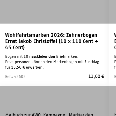
(10
x
x
18
110
Cen
Cent
+
+
55
Wohlfahrtsmarken 2026: Zehnerbogen
45
Cen
Ernst Jakob Christoffel (10 x 110 Cent +
Cent)
45 Cent)
Bogen mit 10
nassklebenden
Briefmarken.
Privatpersonen können den Markenbogen mit Zuschlag
für 15,50 € erwerben.
11,00
€
Ref.: 42602
Malbuch
Haf
Zet