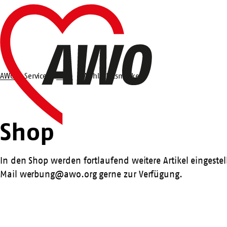
Zum
Startseite
Hauptinhalt
springen
AWO
Service
Shop
Wohlfahrtsmarken
Suche
Shop
Shop
In den Shop werden fortlaufend weitere Artikel eingeste
Mail
werbung@awo.org
gerne zur Verfügung.