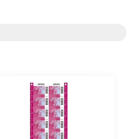
ahrtsmarken
rbogen