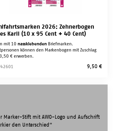
lfahrtsmarken 2026: Zehnerbogen
es Karll (10 x 95 Cent + 40 Cent)
n mit 10
nassklebenden
Briefmarken.
atpersonen können den Markenbogen mit Zuschlag
13,50 € erwerben.
9,50
€
: 42601
r-