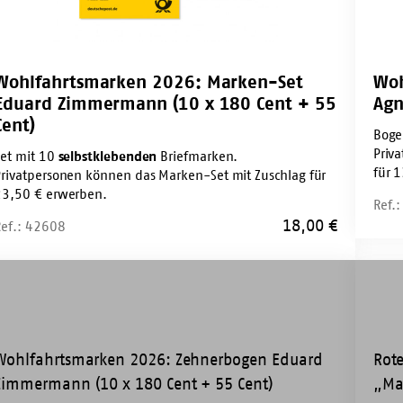
0
Cent
t
+
40
Wohlfahrtsmarken 2026: Marken-Set
Woh
Cent)
Eduard Zimmermann (10 x 180 Cent + 55
Agn
t)
Cent)
Boge
Priv
Set mit 10
selbstklebenden
Briefmarken.
für 
Privatpersonen können das Marken-Set mit Zuschlag für
23,50 € erwerben.
Ref.
18,00
€
Ref.: 42608
lfahrtsmarken
Marke
6:
Stift
hnerbogen
uard
mmermann