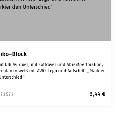
nko-Block
at DIN A4 quer, mit Softcover und Abreißperforation,
en blanko weiß mit AWO-Logo und Aufschrift „Markier
Unterschied“
3,44
€
: 71572