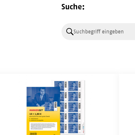
Suche:
Suche
lfahrtsmarken
Wohlf
6:
2026:
rken-
Zehne
Agnes
uard
Karll
mmermann
(10
x
95