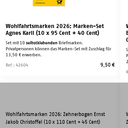
95
18
Cent
Cen
+
+
Wohlfahrtsmarken 2026: Marken-Set
40
55
Agnes Karll (10 x 95 Cent + 40 Cent)
Cent)
Cen
Set mit 10
selbstklebenden
Briefmarken.
Privatpersonen können das Marken-Set mit Zuschlag für
13,50 € erwerben.
9,50
€
Ref.: 42604
Wohlfahrtsmarken
Woh
2026:
202
Zehnerbogen
Ze
Ernst
Ed
Jakob
Zi
Christoffel
(10