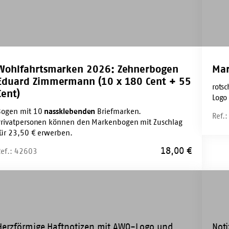
0
t
Wohlfahrtsmarken 2026: Zehnerbogen
Mar
t)
Eduard Zimmermann (10 x 180 Cent + 55
rots
Cent)
Logo
Bogen mit 10
nassklebenden
Briefmarken.
Ref.
Privatpersonen können den Markenbogen mit Zuschlag
für 23,50 € erwerben.
18,00
€
Ref.: 42603
tnotiz-
Blank
tel
Block