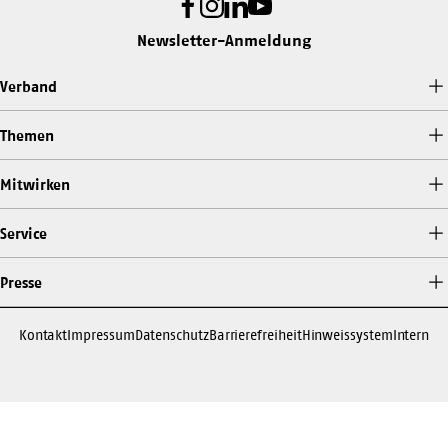
Facebook
Instagram
LinkedIn
Youtube
Newsletter-Anmeldung
Verband
Themen
Mitwirken
Service
Presse
Kontakt
Impressum
Datenschutz
Barrierefreiheit
Hinweissystem
Intern