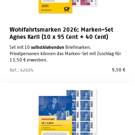
95
Cent
+
40
Cent)
Wohlfahrtsmarken 2026: Marken-Set
Agnes Karll (10 x 95 Cent + 40 Cent)
Set mit 10
selbstklebenden
Briefmarken.
Privatpersonen können das Marken-Set mit Zuschlag für
13,50 € erwerben.
9,50
€
Ref.: 42604
Wohlfahrtsmarken
2026:
Marken-
Set
Eduard
Zimmermann
(10
x