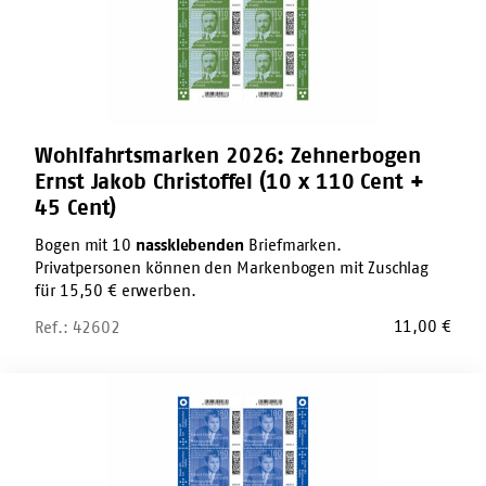
(10
x
110
Cent
+
45
Cent)
Wohlfahrtsmarken 2026: Zehnerbogen
Ernst Jakob Christoffel (10 x 110 Cent +
45 Cent)
Bogen mit 10
nassklebenden
Briefmarken.
Privatpersonen können den Markenbogen mit Zuschlag
für 15,50 € erwerben.
11,00
€
Ref.: 42602
Wohlfahrtsmarken
2026:
Zehnerbogen
Eduard
Zimmermann