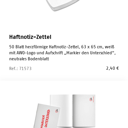
Haftnotiz-Zettel
50 Blatt herzförmige Haftnotiz-Zettel, 63 x 65 cm, weiß
mit AWO-Logo und Aufschrift „Markier den Unterschied“,
neutrales Bodenblatt
2,40
€
Ref.: 71573
Blanko-
Block