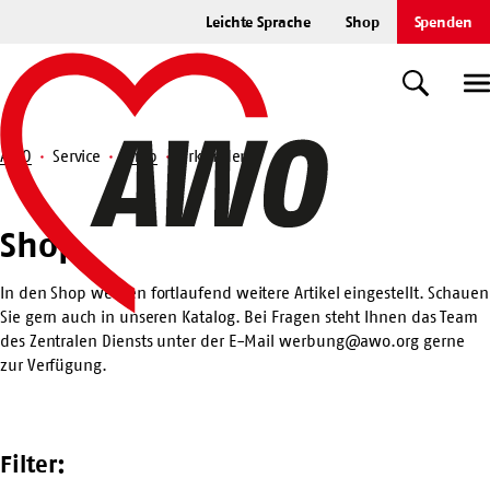
Zum
Leichte Sprache
Shop
Spenden
Hauptinhalt
Startseite
springen
Suche
U
AWO
Service
Shop
Urkunden
Suche
Shop
Shop
In den Shop werden fortlaufend weitere Artikel eingestellt. Schauen
Sie gern auch in unseren
Katalog
. Bei Fragen steht Ihnen das Team
des Zentralen Diensts unter der E-Mail
werbung@awo.org
gerne
zur Verfügung.
Filter: