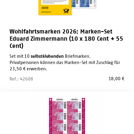
180
Cent
+
55
Cent)
Wohlfahrtsmarken 2026: Marken-Set
Eduard Zimmermann (10 x 180 Cent + 55
Cent)
Set mit 10
selbstklebenden
Briefmarken.
Privatpersonen können das Marken-Set mit Zuschlag für
23,50 € erwerben.
18,00
€
Ref.: 42608
Wohlfahrtsmarken
2026:
Zehnerbogen
Agnes
Karll
(10
x