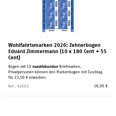
(10
x
180
Cent
+
55
Cent)
Wohlfahrtsmarken 2026: Zehnerbogen
Eduard Zimmermann (10 x 180 Cent + 55
Cent)
Bogen mit 10
nassklebenden
Briefmarken.
Privatpersonen können den Markenbogen mit Zuschlag
für 23,50 € erwerben.
18,00
€
Ref.: 42603
Marker-
Stift