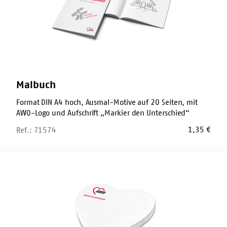
Malbuch
Format DIN A4 hoch, Ausmal-Motive auf 20 Seiten, mit
AWO-Logo und Aufschrift „Markier den Unterschied“
1,35
€
Ref.: 71574
Haftnotiz-
Zettel