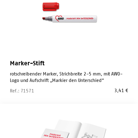
Marker-Stift
rotschreibender Marker, Strichbreite 2-5 mm, mit AWO-
Logo und Aufschrift „Markier den Unterschied“
3,41
€
Ref.: 71571
Malbuch