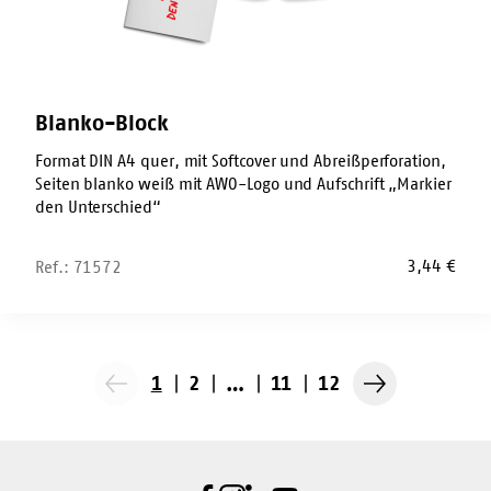
Blanko-Block
Format DIN A4 quer, mit Softcover und Abreißperforation,
Seiten blanko weiß mit AWO-Logo und Aufschrift „Markier
den Unterschied“
3,44
€
Ref.: 71572
1
2
…
11
12
Vorherige
Nächste
Seite
Seite