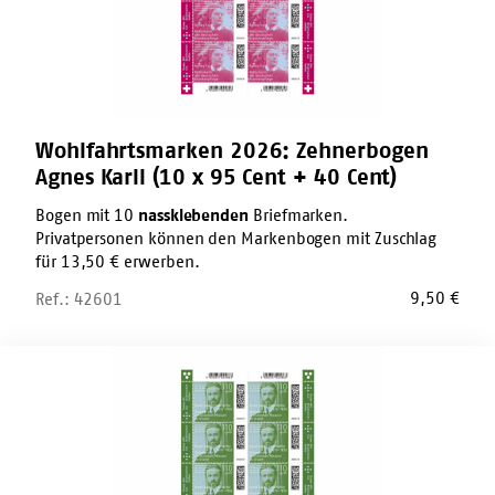
95
Cent
+
40
Cent)
Wohlfahrtsmarken 2026: Zehnerbogen
Agnes Karll (10 x 95 Cent + 40 Cent)
Bogen mit 10
nassklebenden
Briefmarken.
Privatpersonen können den Markenbogen mit Zuschlag
für 13,50 € erwerben.
9,50
€
Ref.: 42601
Wohlfahrtsmarken
2026:
Zehnerbogen
Ernst
Jakob
Christoffel