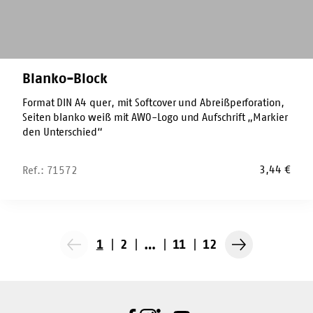
Blanko-Block
Format DIN A4 quer, mit Softcover und Abreißperforation,
Seiten blanko weiß mit AWO-Logo und Aufschrift „Markier
den Unterschied“
3,44
€
Ref.: 71572
1
2
…
11
12
Vorherige
Nächste
Seite
Seite