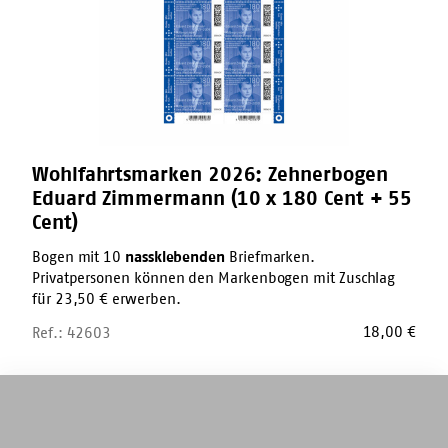
(10
x
180
Cent
+
55
Cent)
Wohlfahrtsmarken 2026: Zehnerbogen
Eduard Zimmermann (10 x 180 Cent + 55
Cent)
Bogen mit 10
nassklebenden
Briefmarken.
Privatpersonen können den Markenbogen mit Zuschlag
für 23,50 € erwerben.
18,00
€
Ref.: 42603
Marker-
Stift