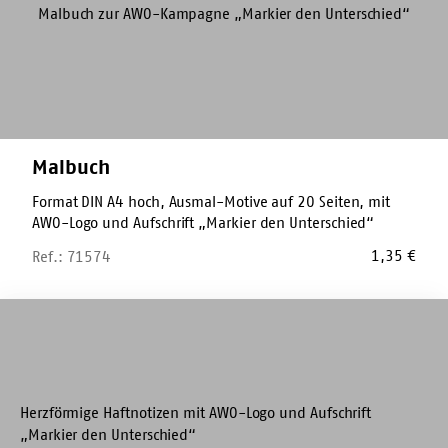
Malbuch
Format DIN A4 hoch, Ausmal-Motive auf 20 Seiten, mit
AWO-Logo und Aufschrift „Markier den Unterschied“
1,35
€
Ref.: 71574
Haftnotiz-
Zettel