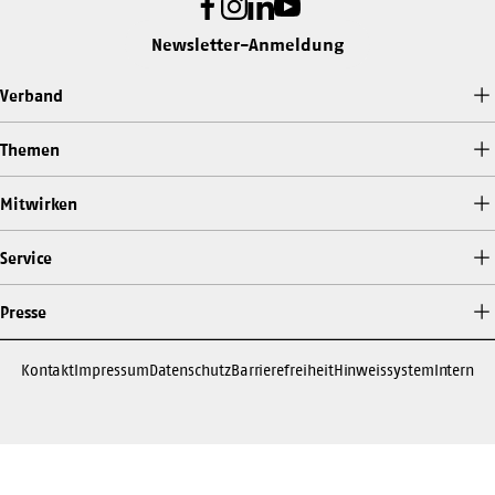
Facebook
Instagram
LinkedIn
Youtube
Newsletter-Anmeldung
Verband
Themen
Mitwirken
Service
Presse
Kontakt
Impressum
Datenschutz
Barrierefreiheit
Hinweissystem
Intern