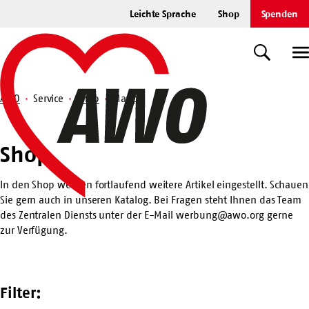
Zum
Leichte Sprache
Shop
Spenden
Hauptinhalt
Startseite
springen
Suche
U
AWO
Service
Shop
Mappe
Suche
Shop
Shop
In den Shop werden fortlaufend weitere Artikel eingestellt. Schauen
Sie gern auch in unseren
Katalog
. Bei Fragen steht Ihnen das Team
des Zentralen Diensts unter der E-Mail
werbung@awo.org
gerne
zur Verfügung.
Filter: