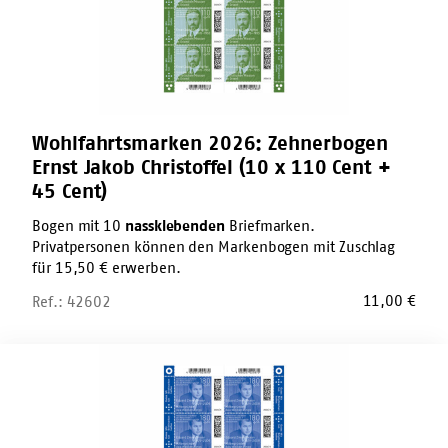
(10
x
110
Cent
+
45
Cent)
Wohlfahrtsmarken 2026: Zehnerbogen
Ernst Jakob Christoffel (10 x 110 Cent +
45 Cent)
Bogen mit 10
nassklebenden
Briefmarken.
Privatpersonen können den Markenbogen mit Zuschlag
für 15,50 € erwerben.
11,00
€
Ref.: 42602
Wohlfahrtsmarken
2026:
Zehnerbogen
Eduard
Zimmermann