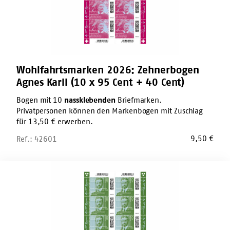
95
Cent
+
40
Cent)
Wohlfahrtsmarken 2026: Zehnerbogen
Agnes Karll (10 x 95 Cent + 40 Cent)
Bogen mit 10
nassklebenden
Briefmarken.
Privatpersonen können den Markenbogen mit Zuschlag
für 13,50 € erwerben.
9,50
€
Ref.: 42601
Wohlfahrtsmarken
2026:
Zehnerbogen
Ernst
Jakob
Christoffel