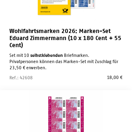
180
Cent
+
55
Cent)
Wohlfahrtsmarken 2026: Marken-Set
Eduard Zimmermann (10 x 180 Cent + 55
Cent)
Set mit 10
selbstklebenden
Briefmarken.
Privatpersonen können das Marken-Set mit Zuschlag für
23,50 € erwerben.
18,00
€
Ref.: 42608
Wohlfahrtsmarken
2026:
Zehnerbogen
Agnes
Karll
(10
x