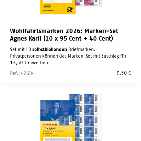
95
Cent
+
40
Cent)
Wohlfahrtsmarken 2026: Marken-Set
Agnes Karll (10 x 95 Cent + 40 Cent)
Set mit 10
selbstklebenden
Briefmarken.
Privatpersonen können das Marken-Set mit Zuschlag für
13,50 € erwerben.
9,50
€
Ref.: 42604
Wohlfahrtsmarken
2026:
Marken-
Set
Eduard
Zimmermann
(10
x