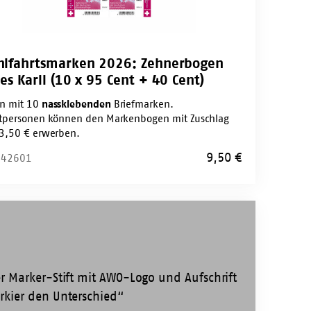
lfahrtsmarken 2026: Zehnerbogen
es Karll (10 x 95 Cent + 40 Cent)
n mit 10
nassklebenden
Briefmarken.
atpersonen können den Markenbogen mit Zuschlag
13,50 € erwerben.
9,50
€
: 42601
r-