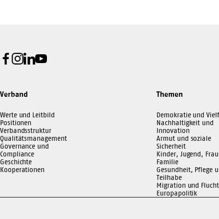
Facebook
Instagram
LinkedIn
Youtube
Verband
Themen
Werte und Leitbild
Demokratie und Vielf
Positionen
Nachhaltigkeit und
Verbandsstruktur
Innovation
Qualitätsmanagement
Armut und soziale
Governance und
Sicherheit
Compliance
Kinder, Jugend, Frau
Geschichte
Familie
Kooperationen
Gesundheit, Pflege 
Teilhabe
Migration und Flucht
Europapolitik