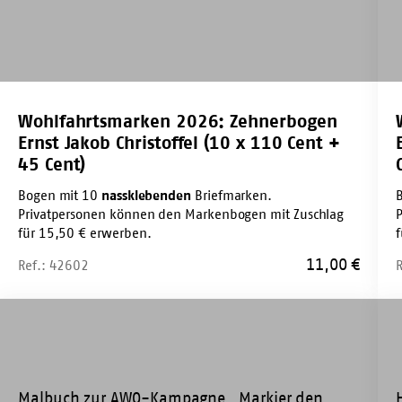
(10
x
x
18
110
Cen
Cent
+
+
55
Wohlfahrtsmarken 2026: Zehnerbogen
45
Cen
Ernst Jakob Christoffel (10 x 110 Cent +
Cent)
45 Cent)
Bogen mit 10
nassklebenden
Briefmarken.
Privatpersonen können den Markenbogen mit Zuschlag
für 15,50 € erwerben.
11,00
€
Ref.: 42602
Malbuch
Haf
Zet