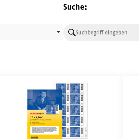
Suche:
Suche
lfahrtsmarken
Wohlf
6:
2026:
rken-
Zehne
Agnes
uard
Karll
mmermann
(10
x
95