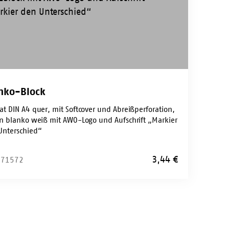
nko-Block
at DIN A4 quer, mit Softcover und Abreißperforation,
en blanko weiß mit AWO-Logo und Aufschrift „Markier
Unterschied“
3,44
€
: 71572