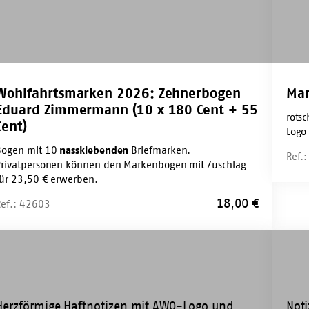
0
t
Wohlfahrtsmarken 2026: Zehnerbogen
Mar
t)
Eduard Zimmermann (10 x 180 Cent + 55
rots
Cent)
Logo
Bogen mit 10
nassklebenden
Briefmarken.
Ref.
Privatpersonen können den Markenbogen mit Zuschlag
für 23,50 € erwerben.
18,00
€
Ref.: 42603
tnotiz-
Blank
tel
Block