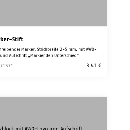
ker-Stift
chreibender Marker, Strichbreite 2-5 mm, mit AWO-
 und Aufschrift „Markier den Unterschied“
3,41
€
: 71571
o-