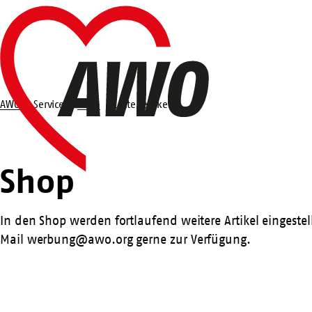
Zum
Startseite
Hauptinhalt
springen
AWO
Service
Shop
Lotte Lemke
Suche
Shop
Shop
In den Shop werden fortlaufend weitere Artikel eingeste
Mail
werbung@awo.org
gerne zur Verfügung.