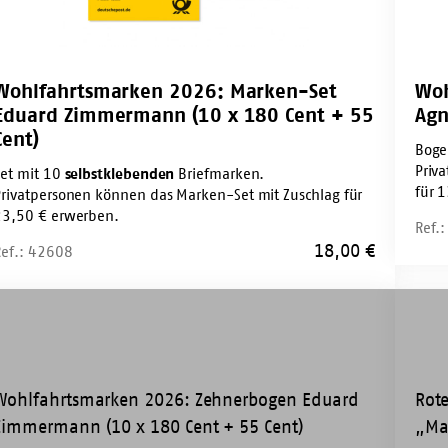
0
Cent
t
+
40
Wohlfahrtsmarken 2026: Marken-Set
Woh
Cent)
Eduard Zimmermann (10 x 180 Cent + 55
Agn
t)
Cent)
Boge
Priv
Set mit 10
selbstklebenden
Briefmarken.
für 
Privatpersonen können das Marken-Set mit Zuschlag für
23,50 € erwerben.
Ref.
18,00
€
Ref.: 42608
lfahrtsmarken
Marke
6:
Stift
hnerbogen
uard
mmermann