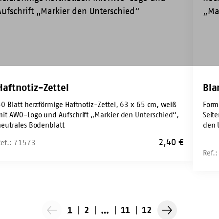
Haftnotiz-Zettel
Bla
50 Blatt herzförmige Haftnotiz-Zettel, 63 x 65 cm, weiß
Form
mit AWO-Logo und Aufschrift „Markier den Unterschied“,
Seit
neutrales Bodenblatt
den 
2,40
€
Ref.: 71573
Ref.
1
2
…
11
12
Vorherige
Nächste