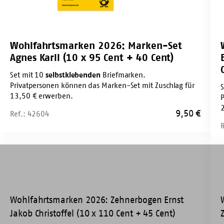
95
18
Cent
Cen
+
+
Wohlfahrtsmarken 2026: Marken-Set
40
55
Agnes Karll (10 x 95 Cent + 40 Cent)
Cent)
Cen
Set mit 10
selbstklebenden
Briefmarken.
Privatpersonen können das Marken-Set mit Zuschlag für
13,50 € erwerben.
9,50
€
Ref.: 42604
Wohlfahrtsmarken
Woh
2026:
202
Zehnerbogen
Ze
Ernst
Ed
Jakob
Zi
Christoffel
(10