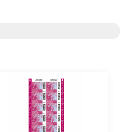
ahrtsmarken
rbogen