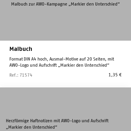
Malbuch
Format DIN A4 hoch, Ausmal-Motive auf 20 Seiten, mit
AWO-Logo und Aufschrift „Markier den Unterschied“
1,35
€
Ref.: 71574
Haftnotiz-
Zettel