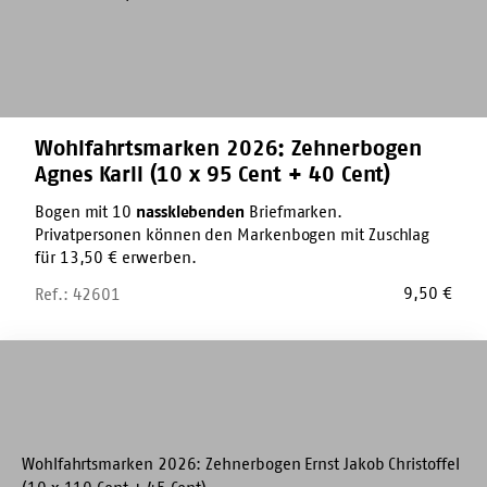
95
Cent
+
40
Cent)
Wohlfahrtsmarken 2026: Zehnerbogen
Agnes Karll (10 x 95 Cent + 40 Cent)
Bogen mit 10
nassklebenden
Briefmarken.
Privatpersonen können den Markenbogen mit Zuschlag
für 13,50 € erwerben.
9,50
€
Ref.: 42601
Wohlfahrtsmarken
2026:
Zehnerbogen
Ernst
Jakob
Christoffel