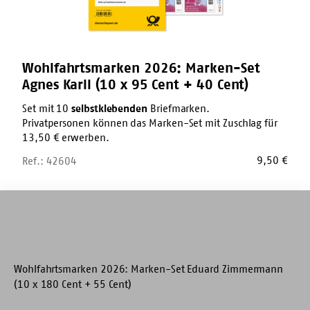
95
Cent
+
40
Cent)
Wohlfahrtsmarken 2026: Marken-Set
Agnes Karll (10 x 95 Cent + 40 Cent)
Set mit 10
selbstklebenden
Briefmarken.
Privatpersonen können das Marken-Set mit Zuschlag für
13,50 € erwerben.
9,50
€
Ref.: 42604
Wohlfahrtsmarken
2026:
Marken-
Set
Eduard
Zimmermann
(10
x