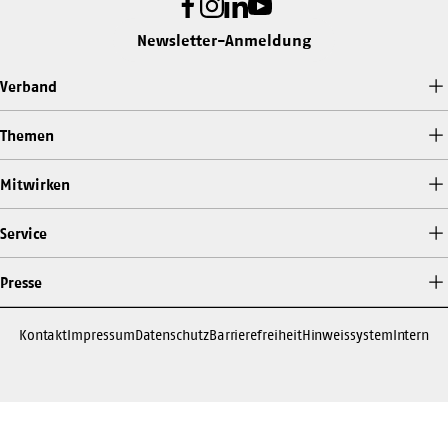
Facebook
Instagram
LinkedIn
Youtube
Newsletter-Anmeldung
Verband
Themen
Mitwirken
Service
Presse
Kontakt
Impressum
Datenschutz
Barrierefreiheit
Hinweissystem
Intern