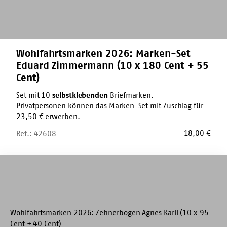
180
Cent
+
55
Cent)
Wohlfahrtsmarken 2026: Marken-Set
Eduard Zimmermann (10 x 180 Cent + 55
Cent)
Set mit 10
selbstklebenden
Briefmarken.
Privatpersonen können das Marken-Set mit Zuschlag für
23,50 € erwerben.
18,00
€
Ref.: 42608
Wohlfahrtsmarken
2026:
Zehnerbogen
Agnes
Karll
(10
x