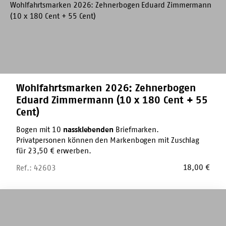
(10
x
180
Cent
+
55
Cent)
Wohlfahrtsmarken 2026: Zehnerbogen
Eduard Zimmermann (10 x 180 Cent + 55
Cent)
Bogen mit 10
nassklebenden
Briefmarken.
Privatpersonen können den Markenbogen mit Zuschlag
für 23,50 € erwerben.
18,00
€
Ref.: 42603
Marker-
Stift