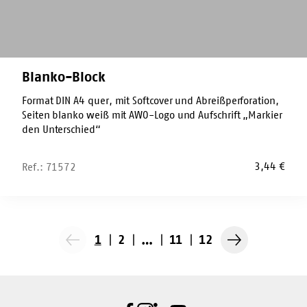
Blanko-Block
Format DIN A4 quer, mit Softcover und Abreißperforation,
Seiten blanko weiß mit AWO-Logo und Aufschrift „Markier
den Unterschied“
3,44
€
Ref.: 71572
1
2
…
11
12
Vorherige
Nächste
Seite
Seite