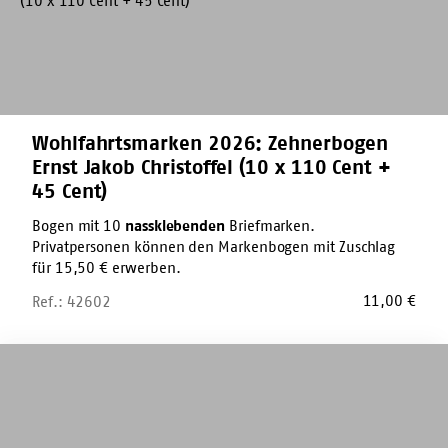
(10
x
110
Cent
+
45
Cent)
Wohlfahrtsmarken 2026: Zehnerbogen
Ernst Jakob Christoffel (10 x 110 Cent +
45 Cent)
Bogen mit 10
nassklebenden
Briefmarken.
Privatpersonen können den Markenbogen mit Zuschlag
für 15,50 € erwerben.
11,00
€
Ref.: 42602
Wohlfahrtsmarken
2026:
Zehnerbogen
Eduard
Zimmermann