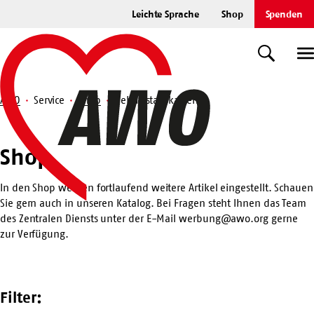
Zum
Leichte Sprache
Shop
Spenden
Hauptinhalt
Startseite
springen
Suche
U
AWO
Service
Shop
Geburtstagskarten
Suche
Shop
Shop
In den Shop werden fortlaufend weitere Artikel eingestellt. Schauen
Sie gern auch in unseren
Katalog
. Bei Fragen steht Ihnen das Team
des Zentralen Diensts unter der E-Mail
werbung@awo.org
gerne
zur Verfügung.
Filter: