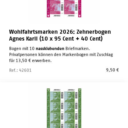
Cent
+
40
Cent)
Wohlfahrtsmarken 2026: Zehnerbogen
Agnes Karll (10 x 95 Cent + 40 Cent)
Bogen mit 10
nassklebenden
Briefmarken.
Privatpersonen können den Markenbogen mit Zuschlag
für 13,50 € erwerben.
9,50
€
Ref.: 42601
Wohlfahrtsmarken
2026:
Zehnerbogen
Ernst
Jakob
Christoffel
(10