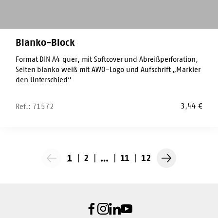
Blanko-Block
Format DIN A4 quer, mit Softcover und Abreißperforation,
Seiten blanko weiß mit AWO-Logo und Aufschrift „Markier
den Unterschied“
3,44
€
Ref.: 71572
1
2
…
11
12
Vorherige
Nächste
Seite
Seite
Facebook
Instagram
LinkedIn
Youtube