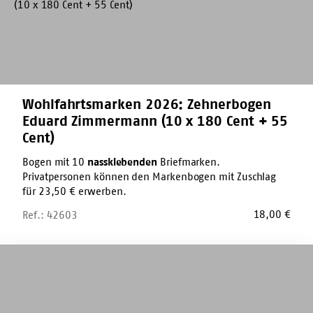
x
180
Cent
+
55
Cent)
Wohlfahrtsmarken 2026: Zehnerbogen
Eduard Zimmermann (10 x 180 Cent + 55
Cent)
Bogen mit 10
nassklebenden
Briefmarken.
Privatpersonen können den Markenbogen mit Zuschlag
für 23,50 € erwerben.
18,00
€
Ref.: 42603
Marker-
Stift