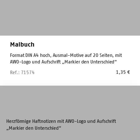
Malbuch
Format DIN A4 hoch, Ausmal-Motive auf 20 Seiten, mit
AWO-Logo und Aufschrift „Markier den Unterschied“
1,35
€
Ref.: 71574
Haftnotiz-
Zettel