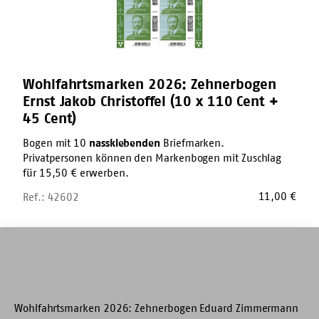
x
110
Cent
+
45
Cent)
Wohlfahrtsmarken 2026: Zehnerbogen
Ernst Jakob Christoffel (10 x 110 Cent +
45 Cent)
Bogen mit 10
nassklebenden
Briefmarken.
Privatpersonen können den Markenbogen mit Zuschlag
für 15,50 € erwerben.
11,00
€
Ref.: 42602
Wohlfahrtsmarken
2026:
Zehnerbogen
Eduard
Zimmermann
(10