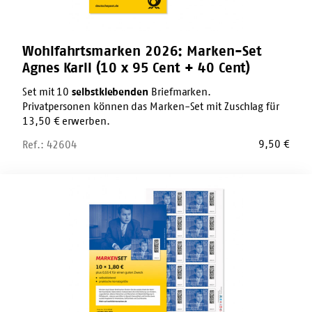
Cent
+
40
Cent)
Wohlfahrtsmarken 2026: Marken-Set
Agnes Karll (10 x 95 Cent + 40 Cent)
Set mit 10
selbstklebenden
Briefmarken.
Privatpersonen können das Marken-Set mit Zuschlag für
13,50 € erwerben.
9,50
€
Ref.: 42604
Wohlfahrtsmarken
2026:
Marken-
Set
Eduard
Zimmermann
(10
x
180