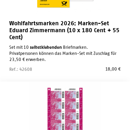
Cent
+
55
Cent)
Wohlfahrtsmarken 2026: Marken-Set
Eduard Zimmermann (10 x 180 Cent + 55
Cent)
Set mit 10
selbstklebenden
Briefmarken.
Privatpersonen können das Marken-Set mit Zuschlag für
23,50 € erwerben.
18,00
€
Ref.: 42608
Wohlfahrtsmarken
2026:
Zehnerbogen
Agnes
Karll
(10
x
95