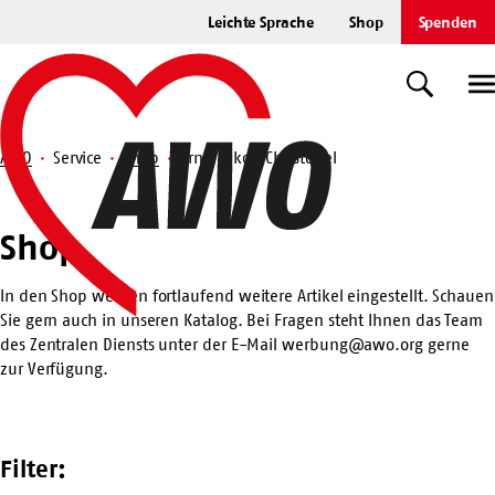
Zum
Leichte Sprache
Shop
Spenden
Hauptinhalt
Startseite
springen
Suche
U
AWO
Service
Shop
Ernst Jakob Christoffel
Suche
Shop
Shop
In den Shop werden fortlaufend weitere Artikel eingestellt. Schauen
Sie gern auch in unseren
Katalog
. Bei Fragen steht Ihnen das Team
des Zentralen Diensts unter der E-Mail
werbung@awo.org
gerne
zur Verfügung.
Filter: