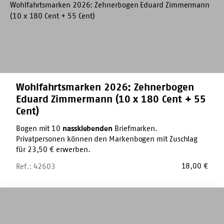
(10
x
180
Cent
+
55
Cent)
Wohlfahrtsmarken 2026: Zehnerbogen
Eduard Zimmermann (10 x 180 Cent + 55
Cent)
Bogen mit 10
nassklebenden
Briefmarken.
Privatpersonen können den Markenbogen mit Zuschlag
für 23,50 € erwerben.
18,00
€
Ref.: 42603
Marker-
Stift