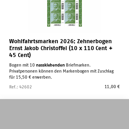
(10
x
110
Cent
+
45
Cent)
Wohlfahrtsmarken 2026: Zehnerbogen
Ernst Jakob Christoffel (10 x 110 Cent +
45 Cent)
Bogen mit 10
nassklebenden
Briefmarken.
Privatpersonen können den Markenbogen mit Zuschlag
für 15,50 € erwerben.
11,00
€
Ref.: 42602
Wohlfahrtsmarken
2026:
Zehnerbogen
Eduard
Zimmermann