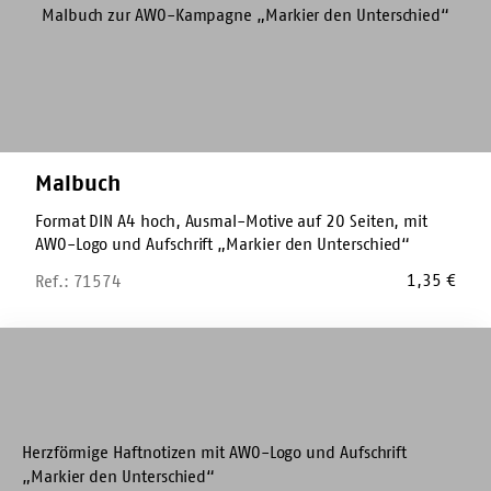
Malbuch
Format DIN A4 hoch, Ausmal-Motive auf 20 Seiten, mit
AWO-Logo und Aufschrift „Markier den Unterschied“
1,35
€
Ref.: 71574
Haftnotiz-
Zettel