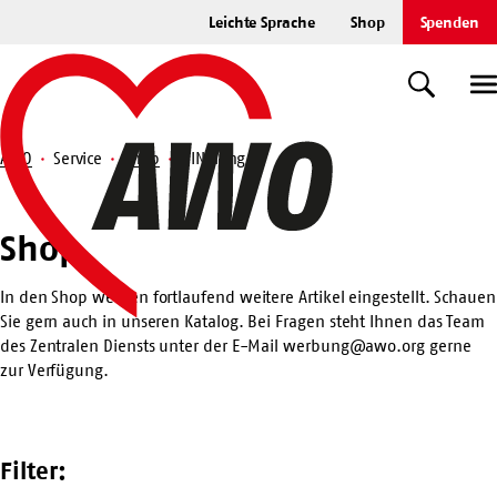
Zum
Leichte Sprache
Shop
Spenden
Hauptinhalt
Startseite
springen
Suche
U
AWO
Service
Shop
DIN-lang
Suche
Shop
Shop
In den Shop werden fortlaufend weitere Artikel eingestellt. Schauen
Sie gern auch in unseren
Katalog
. Bei Fragen steht Ihnen das Team
des Zentralen Diensts unter der E-Mail
werbung@awo.org
gerne
zur Verfügung.
Filter: