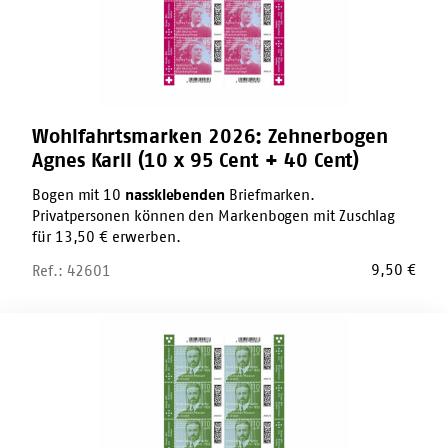
95
Cent
+
40
Cent)
Wohlfahrtsmarken 2026: Zehnerbogen
Agnes Karll (10 x 95 Cent + 40 Cent)
Bogen mit 10
nassklebenden
Briefmarken.
Privatpersonen können den Markenbogen mit Zuschlag
für 13,50 € erwerben.
9,50
€
Ref.: 42601
Wohlfahrtsmarken
2026:
Zehnerbogen
Ernst
Jakob
Christoffel