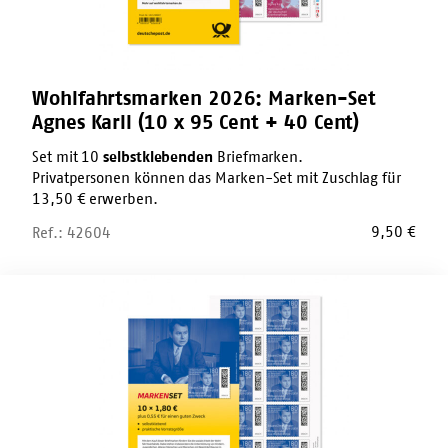
95
Cent
+
40
Cent)
Wohlfahrtsmarken 2026: Marken-Set
Agnes Karll (10 x 95 Cent + 40 Cent)
Set mit 10
selbstklebenden
Briefmarken.
Privatpersonen können das Marken-Set mit Zuschlag für
13,50 € erwerben.
9,50
€
Ref.: 42604
Wohlfahrtsmarken
2026:
Marken-
Set
Eduard
Zimmermann
(10
x