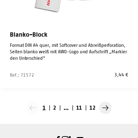
Blanko-Block
Format DIN A4 quer, mit Softcover und Abreißperforation,
Seiten blanko weiß mit AWO-Logo und Aufschrift „Markier
den Unterschied“
3,44
€
Ref.: 71572
1
2
…
11
12
Vorherige
Nächste
Seite
Seite