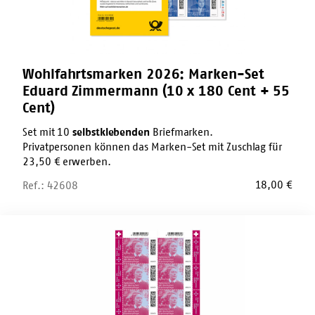
180
Cent
+
55
Cent)
Wohlfahrtsmarken 2026: Marken-Set
Eduard Zimmermann (10 x 180 Cent + 55
Cent)
Set mit 10
selbstklebenden
Briefmarken.
Privatpersonen können das Marken-Set mit Zuschlag für
23,50 € erwerben.
18,00
€
Ref.: 42608
Wohlfahrtsmarken
2026:
Zehnerbogen
Agnes
Karll
(10
x