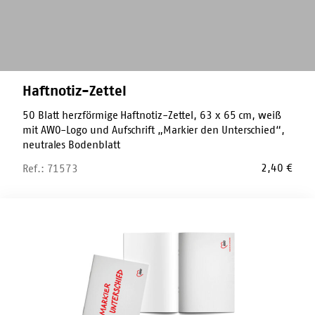
Haftnotiz-Zettel
50 Blatt herzförmige Haftnotiz-Zettel, 63 x 65 cm, weiß
mit AWO-Logo und Aufschrift „Markier den Unterschied“,
neutrales Bodenblatt
2,40
€
Ref.: 71573
Blanko-
Block