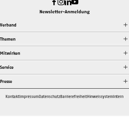
Facebook
Instagram
LinkedIn
Youtube
Newsletter-Anmeldung
Verband
Themen
Mitwirken
Service
Presse
Kontakt
Impressum
Datenschutz
Barrierefreiheit
Hinweissystem
Intern