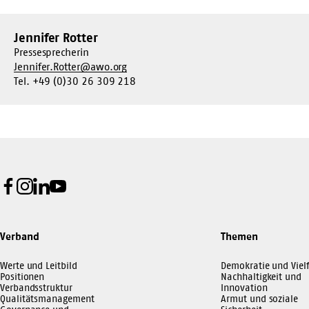
Jennifer Rotter
Pressesprecherin
Jennifer.Rotter@awo.org
Tel. +49 (0)30 26 309 218
Facebook
Instagram
LinkedIn
Youtube
Verband
Themen
Werte und Leitbild
Demokratie und Vielf
Positionen
Nachhaltigkeit und
Verbandsstruktur
Innovation
Qualitätsmanagement
Armut und soziale