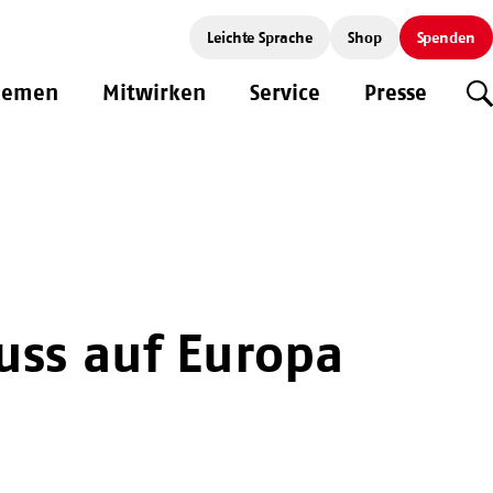
Leichte Sprache
Shop
Spenden
hemen
Mitwirken
Service
Presse
S
uss auf Europa