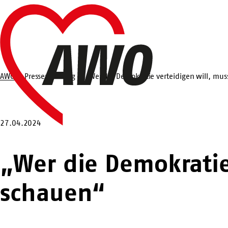
Zum
Startseite
Hauptinhalt
springen
AWO
Pressemeldung
„Wer die Demokratie verteidigen will, mu
Suche
27.04.2024
„Wer die Demokratie
schauen“