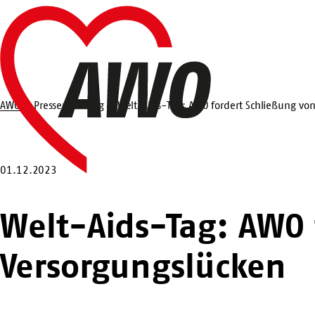
Zum
Startseite
Hauptinhalt
springen
AWO
Pressemeldung
Welt-Aids-Tag: AWO fordert Schließung vo
Suche
01.12.2023
Welt-Aids-Tag: AWO 
Versorgungslücken