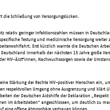
rt die Schließung von Versorgungslücken.
otz relativ geringer Infektionszahlen müssen in Deutsch
spezifische Testung und medizinische Versorgung weiter
eiterwohlfahrt. Erst kürzlich warnte die Deutschen Arbe
in Deutschland innerhalb der nächsten 15 Jahre große Ve
ur der HIV-Ärzt*innen, Nachwuchssorgen sowie der Umsta
nd eine Stärkung der Rechte HIV-positiver Menschen ein,
einen respektvollen Umgang ohne Ausgrenzung und klärt ü
iten der Deutschen Aidshilfe der Deklaration „Respekt u
hen im Arbeitsleben“ angeschlossen, um deutlich zu mac
uf eine offene Atmosphäre vertrauen können.