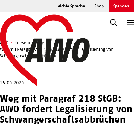
Zum
Leichte Sprache
Shop
Spenden
Hauptinhalt
Startseite
springen
Suche
U
AWO
Pressemeldung
Weg mit Paragraf 218 StGB: AWO fordert Legalisierung von
Suche
Schwangerschaftsabbrüchen
15.04.2024
Weg mit Paragraf 218 StGB:
AWO fordert Legalisierung von
Schwangerschaftsabbrüchen