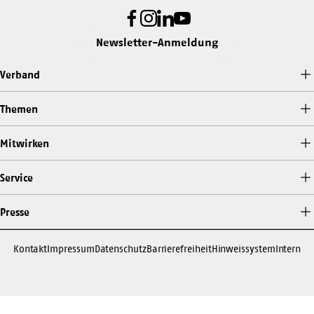
Facebook
Instagram
LinkedIn
Youtube
Newsletter-Anmeldung
Verband
Themen
Mitwirken
Service
Presse
Kontakt
Impressum
Datenschutz
Barrierefreiheit
Hinweissystem
Intern