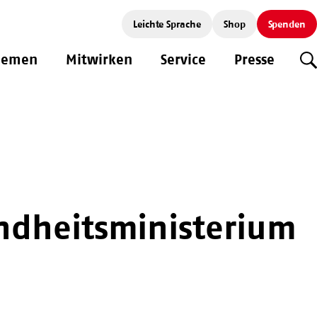
Leichte Sprache
Shop
Spenden
hemen
Mitwirken
Service
Presse
S
undheitsministerium