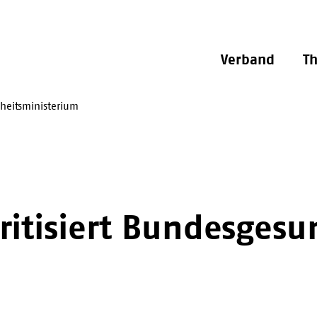
Verband
T
dheitsministerium
ritisiert Bundesges