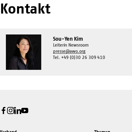
Kontakt
Sou-Yen Kim
Leiterin Newsroom
presse@awo.org
Tel. +49 (0)30 26 309 410
Facebook
Instagram
LinkedIn
Youtube
Verband
Themen