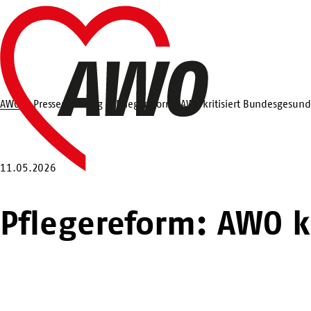
Zum
Startseite
Hauptinhalt
springen
AWO
Pressemeldung
Pflegereform: AWO kritisiert Bundesgesun
Suche
11.05.2026
Pflegereform: AWO k