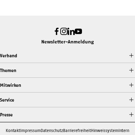
Facebook
Instagram
LinkedIn
Youtube
Newsletter-Anmeldung
Verband
Themen
Mitwirken
Service
Presse
Kontakt
Impressum
Datenschutz
Barrierefreiheit
Hinweissystem
Intern