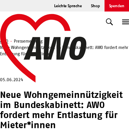
Zum
Leichte Sprache
Shop
Spenden
Hauptinhalt
Startseite
springen
Suche
U
AWO
Pressemeldung
Neue Wohngemeinnützigkeit im Bundeskabinett: AWO fordert mehr
Suche
Entlastung für Mieter*innen
05.06.2024
Neue Wohngemeinnützigkeit
im Bundeskabinett: AWO
fordert mehr Entlastung für
Mieter*innen