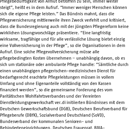
Pflegebedürftigkeit von Armut betroffen zu sein, immer weiter
steigt”, heißt es in dem Aufruf. “Immer weniger Menschen können
sich die eigene Pflege leisten.” Das Bündnis mahnt, dass die
Pflegeversicherung mittlerweile ihren Zweck verfehlt und kritisiert,
dass die Bundesregierung auch mit der jüngsten Pflegereform keine
wirklichen Lösungsvorschläge präsentiere. “Eine langfristig
wirksame, tragfähige und für alle verlässliche Lösung bietet einzig
eine Vollversicherung in der Pflege”, so die Organisationen in dem
Aufruf. Eine solche Pflegevollversicherung müsse alle
pflegebedingten Kosten übernehmen – unabhängig davon, ob es
sich um stationäre oder ambulante Pflege handle: “Sämtliche durch
einen unabhängigen pflegerischen-medizinischen Dienst für
bedarfsgerecht erachtete Pflegeleistungen müssen in vollem
Umfang und ohne Eigenanteile vollständig von den Kassen
finanziert werden”, so die gemeinsame Forderung des vom
Paritätischen Wohlfahrtsverbandes und der Vereinten
Dienstleistungsgewerkschaft ver.di initiierten Bündnisses mit dem
Deutschen Gewerkschaftsbund (DGB), Deutschen Berufsverband für
Pflegeberufe (DBfK), Sozialverband Deutschland (SoVD),
Bundesverband der kommunalen Senioren- und
Behinderteneinrichtungen, Deutschen Frauenrat, BIVA-