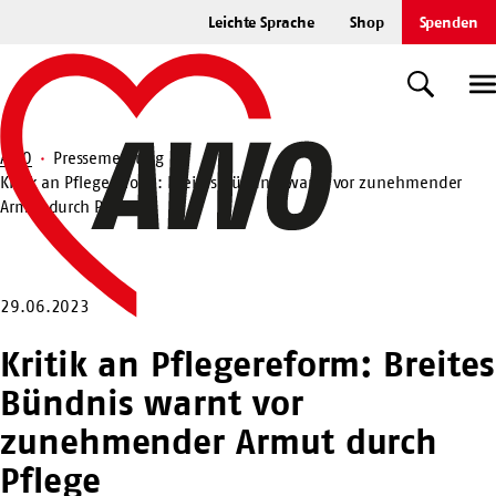
Zum
Leichte Sprache
Shop
Spenden
Hauptinhalt
Startseite
springen
Suche
U
AWO
Pressemeldung
Kritik an Pflegereform: Breites Bündnis warnt vor zunehmender
Suche
Armut durch Pflege
29.06.2023
Kritik an Pflegereform: Breites
Bündnis warnt vor
zunehmender Armut durch
Pflege