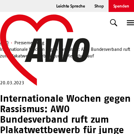
Zum
Leichte Sprache
Shop
Spenden
Hauptinhalt
Startseite
springen
Suche
U
AWO
Pressemeldung
Internationale Wochen gegen Rassismus: AWO Bundesverband ruft
Suche
zum Plakatwettbewerb für junge Menschen auf
20.03.2023
Internationale Wochen gegen
Rassismus: AWO
Bundesverband ruft zum
Plakatwettbewerb für junge