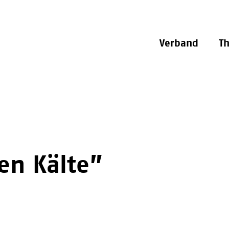
Verband
T
en Kälte”