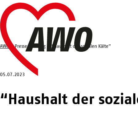
Zum
Startseite
Hauptinhalt
springen
AWO
Pressemeldung
“Haushalt der sozialen Kälte”
Suche
05.07.2023
“Haushalt der sozial