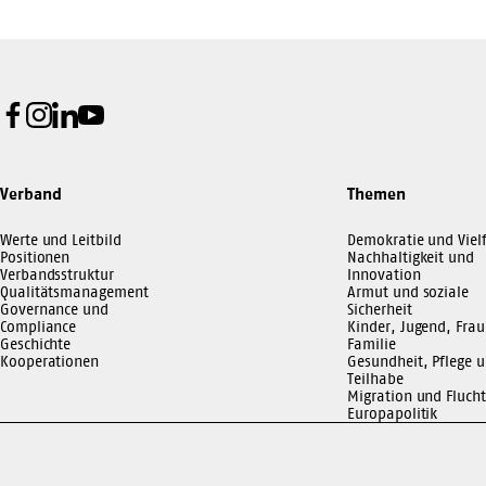
Facebook
Instagram
LinkedIn
Youtube
Verband
Themen
Werte und Leitbild
Demokratie und Vielf
Positionen
Nachhaltigkeit und
Verbandsstruktur
Innovation
Qualitätsmanagement
Armut und soziale
Governance und
Sicherheit
Compliance
Kinder, Jugend, Frau
Geschichte
Familie
Kooperationen
Gesundheit, Pflege 
Teilhabe
Migration und Flucht
Europapolitik