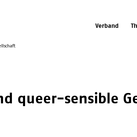
Verband
T
llschaft
nd queer-sensible Ge