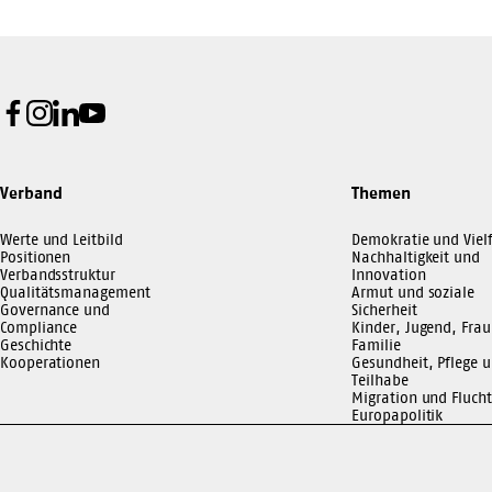
Facebook
Instagram
LinkedIn
Youtube
Verband
Themen
Werte und Leitbild
Demokratie und Vielf
Positionen
Nachhaltigkeit und
Verbandsstruktur
Innovation
Qualitätsmanagement
Armut und soziale
Governance und
Sicherheit
Compliance
Kinder, Jugend, Frau
Geschichte
Familie
Kooperationen
Gesundheit, Pflege 
Teilhabe
Migration und Flucht
Europapolitik