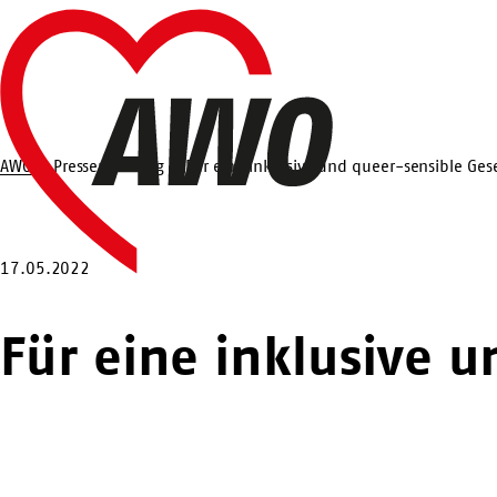
Zum
Startseite
Hauptinhalt
springen
AWO
Pressemeldung
Für eine inklusive und queer-sensible Gese
Suche
17.05.2022
Für eine inklusive u