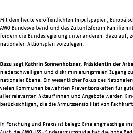
Mit dem heute veröffentlichten Impulspapier „Europäisc
AWO Bundesverband und das
Zukunftsforum Familie
mit
fordern die Bundesregierung unter anderem dazu auf, z
nationalen Aktionsplan vorzulegen.
Dazu sagt Kathrin Sonnenholzner, Präsidentin der Arbe
niederschwelligen und diskriminierungsfreien Zugang zu
nationaler Ebene. Ein wesentlicher Fokus des Nationale
vielen Kommunen bewährten Präventionsketten für gute
aller relevanten Akteur*innen und Angebote werden Kind
berücksichtigen, die die Armutssensibilität von Fachkrä
In Forschung und Praxis ist belegt: Eine engmaschige in
Auch die AWO-ISS-Kinderarmutsstudie hat die hohe Bede