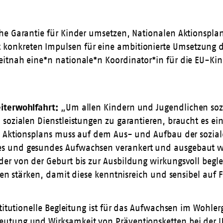
he Garantie für Kinder umsetzen, Nationalen Aktionspla
 konkreten Impulsen für eine ambitionierte Umsetzung d
eitnah eine*n nationale*n Koordinator*in für die EU-K
iterwohlfahrt:
„Um allen Kindern und Jugendlichen sozio
 sozialen Dienstleistungen zu garantieren, braucht es 
n Aktionsplans muss auf dem Aus- und Aufbau der soziale
s und gesundes Aufwachsen verankert und ausgebaut wer
er von der Geburt bis zur Ausbildung wirkungsvoll begl
ften stärken, damit diese kenntnisreich und sensibel au
stitutionelle Begleitung ist für das Aufwachsen im Wohl
utung und Wirksamkeit von Präventionsketten bei der U