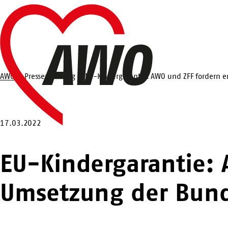
Zum
Startseite
Hauptinhalt
springen
AWO
Pressemeldung
EU-Kindergarantie: AWO und ZFF fordern 
Suche
17.03.2022
EU-Kindergarantie: 
Umsetzung der Bund