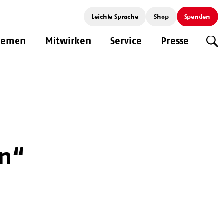
Leichte Sprache
Shop
Spenden
hemen
Mitwirken
Service
Presse
S
en“