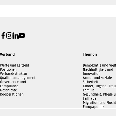
Facebook
Instagram
LinkedIn
Youtube
Verband
Themen
Werte und Leitbild
Demokratie und Vielf
Positionen
Nachhaltigkeit und
Verbandsstruktur
Innovation
Qualitätsmanagement
Armut und soziale
Governance und
Sicherheit
Compliance
Kinder, Jugend, Frau
Geschichte
Familie
Kooperationen
Gesundheit, Pflege 
Teilhabe
Migration und Flucht
Europapolitik