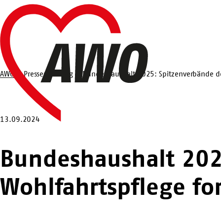
Zum
Startseite
Hauptinhalt
springen
AWO
Pressemeldung
Bundeshaushalt 2025: Spitzenverbände der
Suche
13.09.2024
Bundeshaushalt 202
Wohlfahrtspflege fo