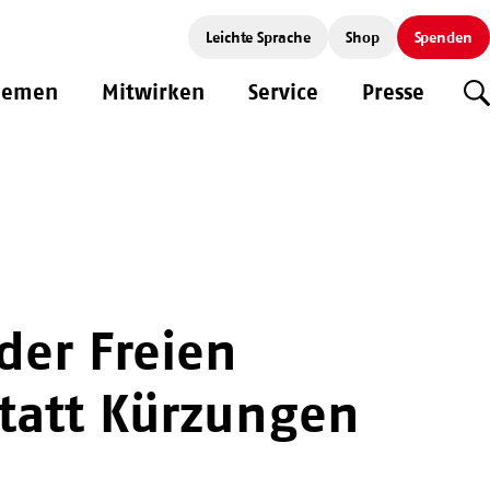
Leichte Sprache
Shop
Spenden
hemen
Mitwirken
Service
Presse
S
der Freien
statt Kürzungen